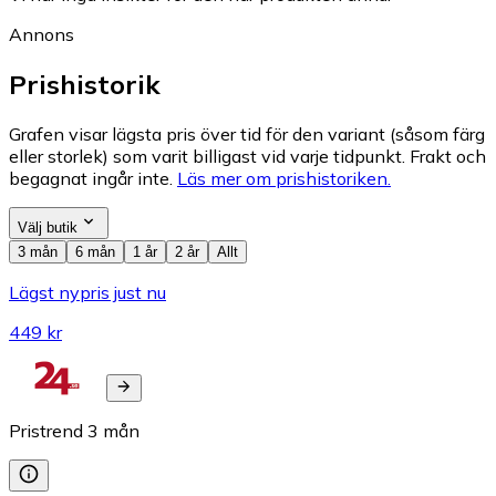
Annons
Prishistorik
Grafen visar lägsta pris över tid för den variant (såsom färg
eller storlek) som varit billigast vid varje tidpunkt. Frakt och
begagnat ingår inte.
Läs mer om prishistoriken.
Välj butik
3 mån
6 mån
1 år
2 år
Allt
Lägst nypris just nu
449 kr
Pristrend
3
mån