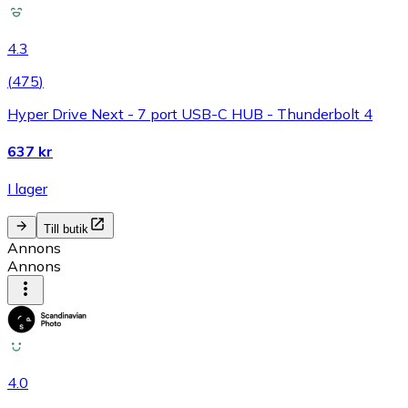
4.3
(
475
)
Hyper Drive Next - 7 port USB-C HUB - Thunderbolt 4
637 kr
I lager
Till butik
Annons
Annons
4.0