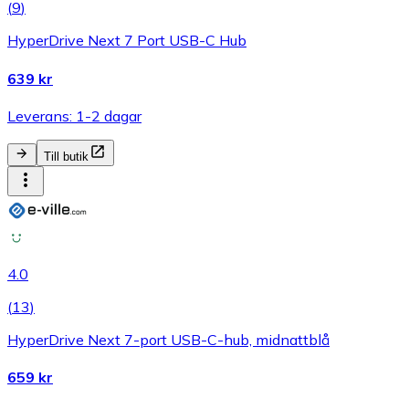
(
9
)
HyperDrive Next 7 Port USB-C Hub
639 kr
Leverans: 1-2 dagar
Till butik
4.0
(
13
)
HyperDrive Next 7-port USB-C-hub, midnattblå
659 kr