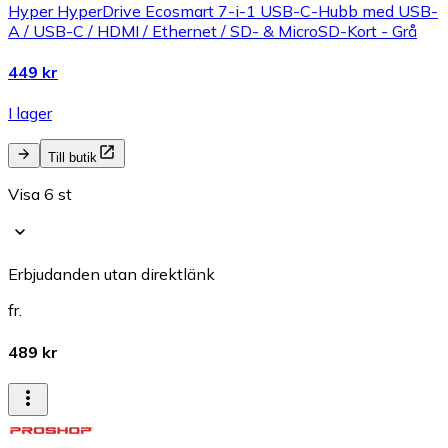
Hyper HyperDrive Ecosmart 7-i-1 USB-C-Hubb med USB-
A / USB-C / HDMI / Ethernet / SD- & MicroSD-Kort - Grå
449 kr
I lager
Till butik
Visa 6 st
Erbjudanden utan direktlänk
fr.
489 kr