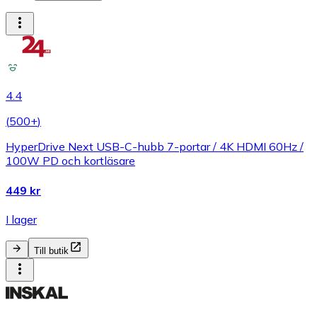
4.4
(
500+
)
HyperDrive Next USB-C-hubb 7-portar / 4K HDMI 60Hz /
100W PD och kortläsare
449 kr
I lager
Till butik