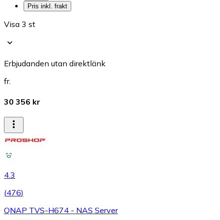
Pris inkl. frakt
Visa 3 st
Erbjudanden utan direktlänk
fr.
30 356 kr
4.3
(
476
)
QNAP TVS-H674 - NAS Server