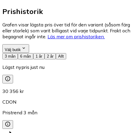
Prishistorik
Grafen visar lägsta pris över tid för den variant (såsom färg
eller storlek) som varit billigast vid varje tidpunkt. Frakt och
begagnat ingår inte.
Läs mer om prishistoriken.
Välj butik
3 mån
6 mån
1 år
2 år
Allt
Lägst nypris just nu
30 356 kr
CDON
Pristrend
3
mån