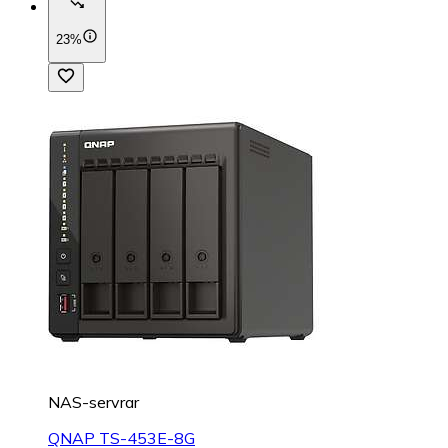
23%
NAS-servrar
QNAP TS-453E-8G