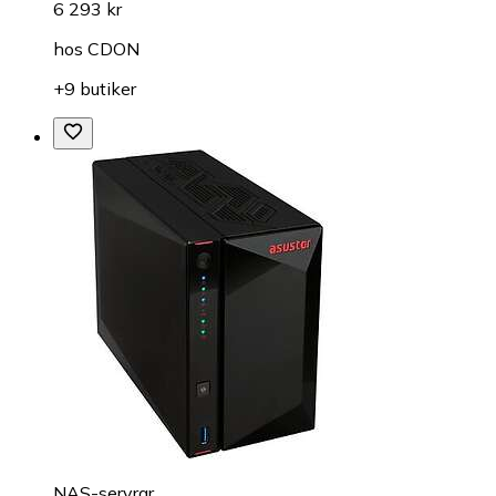
6 293 kr
hos
CDON
+9 butiker
NAS-servrar