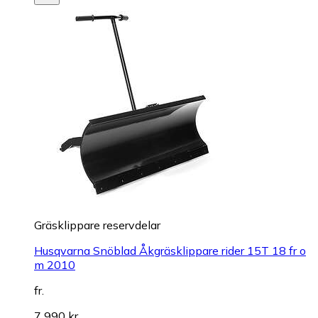
Gräsklippare reservdelar
Husqvarna Snöblad Åkgräsklippare rider 15T 18 fr o
m 2010
fr.
7 990 kr