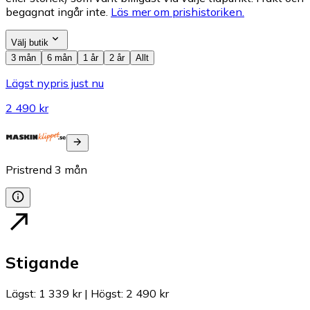
begagnat ingår inte.
Läs mer om prishistoriken.
Välj butik
3 mån
6 mån
1 år
2 år
Allt
Lägst nypris just nu
2 490 kr
Pristrend
3
mån
Stigande
Lägst
:
1 339 kr
|
Högst
:
2 490 kr