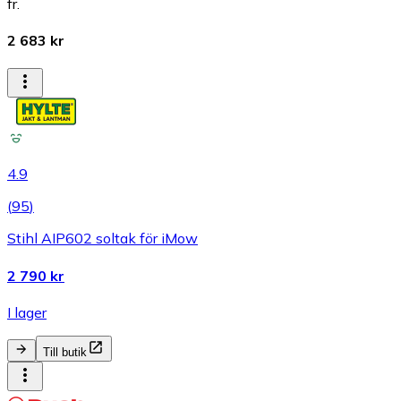
fr.
2 683 kr
4.9
(
95
)
Stihl AIP602 soltak för iMow
2 790 kr
I lager
Till butik