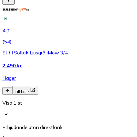
4.9
(
54
)
Stihl Soltak Ljusgrå iMow 3/4
2 490 kr
I lager
Till butik
Visa 1 st
Erbjudande utan direktlänk