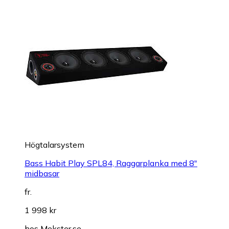
Högtalarsystem
Bass Habit Play SPL84, Raggarplanka med 8"
midbasar
fr.
1 998 kr
hos
Mekster.se