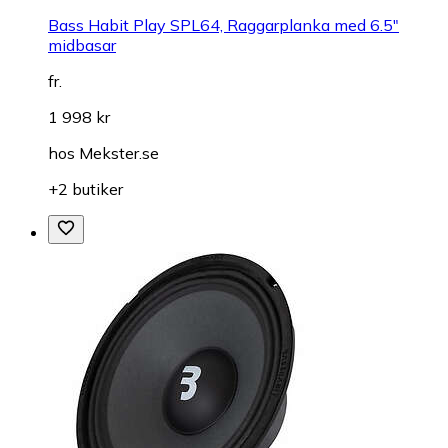
Bass Habit Play SPL64, Raggarplanka med 6.5"
midbasar
fr.
1 998 kr
hos
Mekster.se
+2 butiker