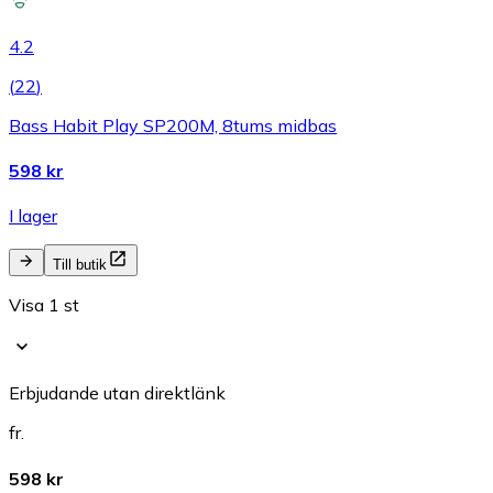
4.2
(
22
)
Bass Habit Play SP200M, 8tums midbas
598 kr
I lager
Till butik
Visa 1 st
Erbjudande utan direktlänk
fr.
598 kr