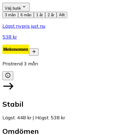
Välj butik
3 mån
6 mån
1 år
2 år
Allt
Lägst nypris just nu
538 kr
Pristrend
3
mån
Stabil
Lägst
:
448 kr
|
Högst
:
538 kr
Omdömen