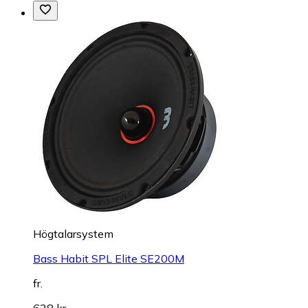
Högtalarsystem
Bass Habit SPL Elite SE200M
fr.