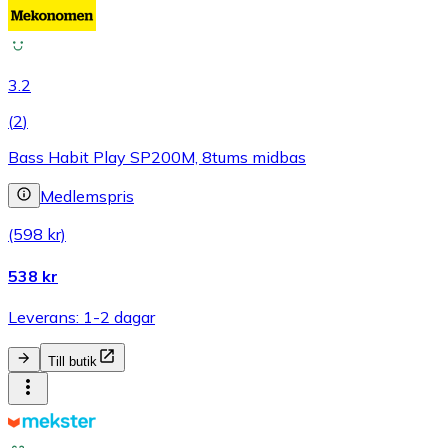
3.2
(
2
)
Bass Habit Play SP200M, 8tums midbas
Medlemspris
(598 kr)
538 kr
Leverans: 1-2 dagar
Till butik