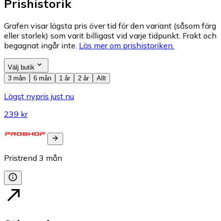
Prishistorik
Grafen visar lägsta pris över tid för den variant (såsom färg
eller storlek) som varit billigast vid varje tidpunkt. Frakt och
begagnat ingår inte.
Läs mer om prishistoriken.
Välj butik
3 mån
6 mån
1 år
2 år
Allt
Lägst nypris just nu
239 kr
Pristrend
3
mån