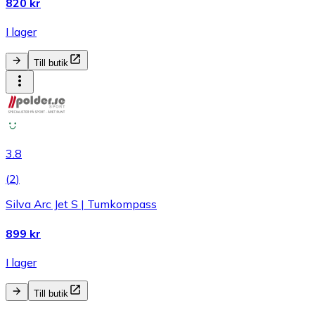
820 kr
I lager
Till butik
3.8
(
2
)
Silva Arc Jet S | Tumkompass
899 kr
I lager
Till butik