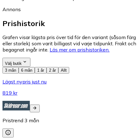
Annons
Prishistorik
Grafen visar lägsta pris över tid för den variant (såsom färg
eller storlek) som varit billigast vid varje tidpunkt. Frakt och
begagnat ingår inte.
Läs mer om prishistoriken.
Välj butik
3 mån
6 mån
1 år
2 år
Allt
Lägst nypris just nu
819 kr
Pristrend
3
mån