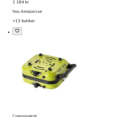
1 184 kr
hos
Amazon.se
+13 butiker
Campingkök