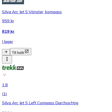
Silva Arc Jet S Vänster, kompass
959 kr
819 kr
I lager
Till butik
1.8
(
1
)
Silva Arc Jet S Left Compass Durchsichtig