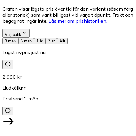
Grafen visar lägsta pris över tid för den variant (såsom färg
eller storlek) som varit billigast vid varje tidpunkt. Frakt och
begagnat ingår inte.
Läs mer om prishistoriken.
Välj butik
3 mån
6 mån
1 år
2 år
Allt
Lägst nypris just nu
2 990 kr
Ljudkällarn
Pristrend
3
mån