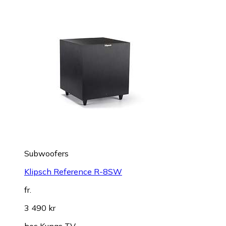
Subwoofers
Klipsch Reference R-8SW
fr.
3 490 kr
hos
Kungs TV