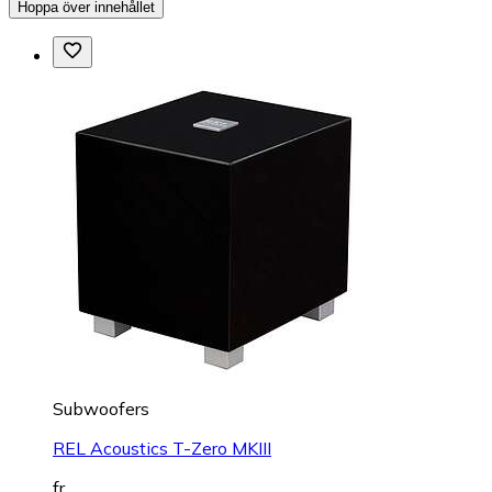
Hoppa över innehållet
Subwoofers
REL Acoustics T-Zero MKIII
fr.