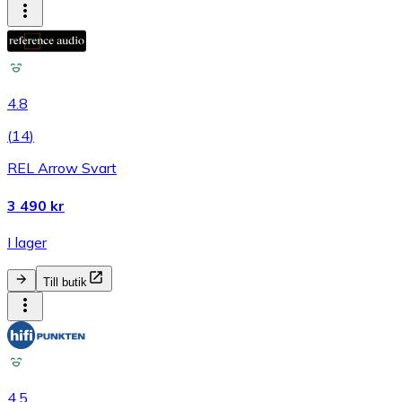
4.8
(
14
)
REL Arrow Svart
3 490 kr
I lager
Till butik
4.5