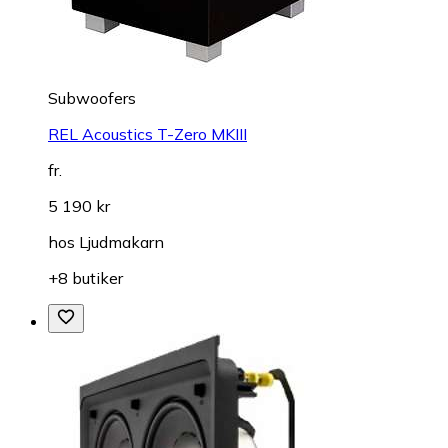
Subwoofers
REL Acoustics T-Zero MKIII
fr.
5 190 kr
hos
Ljudmakarn
+8 butiker