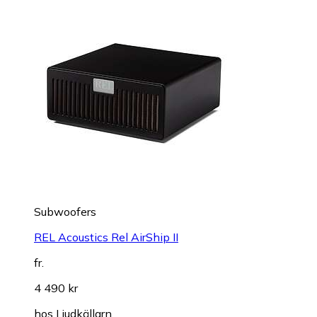
Subwoofers
REL Acoustics Rel AirShip II
fr.
4 490 kr
hos
Ljudkällarn