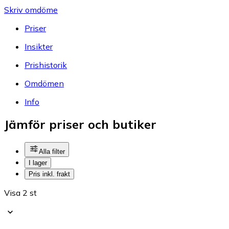
Skriv omdöme
Priser
Insikter
Prishistorik
Omdömen
Info
Jämför priser och butiker
Alla filter
I lager
Pris inkl. frakt
Visa 2 st