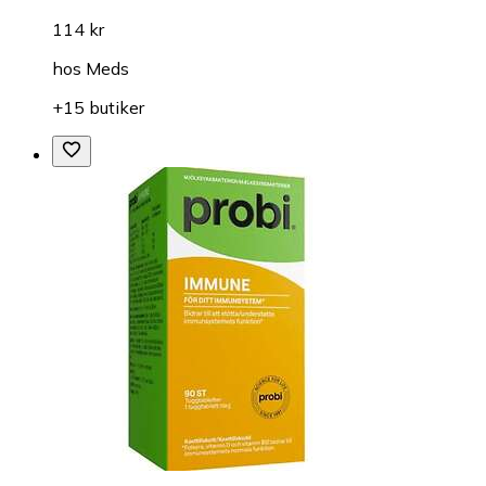
114 kr
hos
Meds
+15 butiker