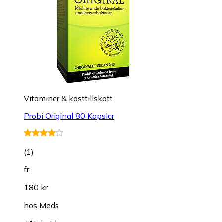
Vitaminer & kosttillskott
Probi Original 80 Kapslar
(
1
)
fr.
180 kr
hos
Meds