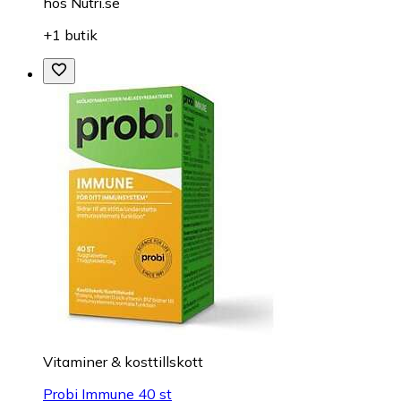
hos
Nutri.se
+1 butik
Vitaminer & kosttillskott
Probi Immune 40 st