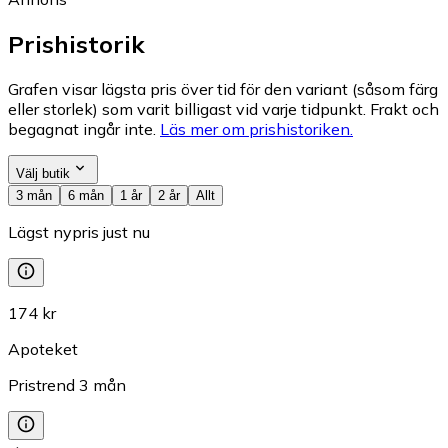
Prishistorik
Grafen visar lägsta pris över tid för den variant (såsom färg
eller storlek) som varit billigast vid varje tidpunkt. Frakt och
begagnat ingår inte.
Läs mer om prishistoriken.
Välj butik
3 mån
6 mån
1 år
2 år
Allt
Lägst nypris just nu
174 kr
Apoteket
Pristrend
3
mån