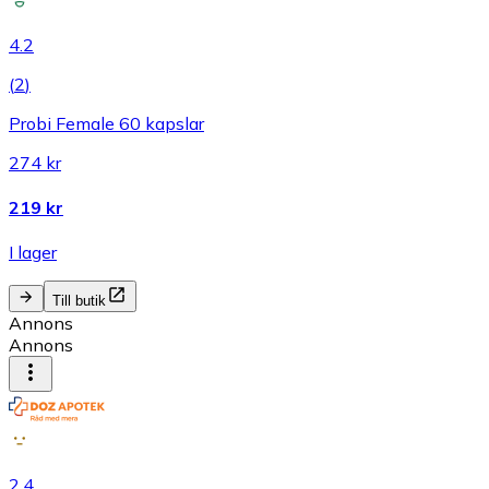
4.2
(
2
)
Probi Female 60 kapslar
274 kr
219 kr
I lager
Till butik
Annons
Annons
2.4