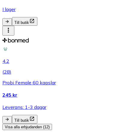
I lager
Till butik
4.2
(
28
)
Probi Female 60 kapslar
245 kr
Leverans: 1-3 dagar
Till butik
Visa alla erbjudanden (12)