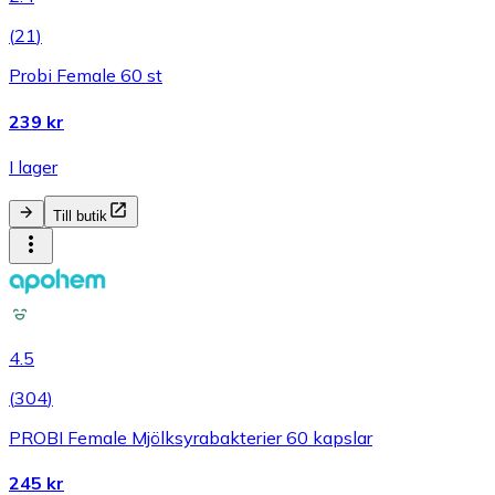
(
21
)
Probi Female 60 st
239 kr
I lager
Till butik
4.5
(
304
)
PROBI Female Mjölksyrabakterier 60 kapslar
245 kr