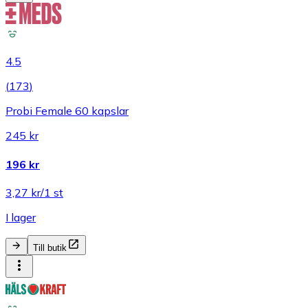
4.5
(
173
)
Probi Female 60 kapslar
245 kr
196 kr
3,27 kr/1 st
I lager
Till butik