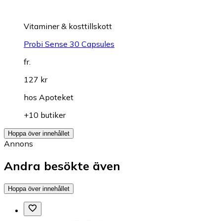
Vitaminer & kosttillskott
Probi Sense 30 Capsules
fr.
127 kr
hos
Apoteket
+10 butiker
Hoppa över innehållet
Annons
Andra besökte även
Hoppa över innehållet