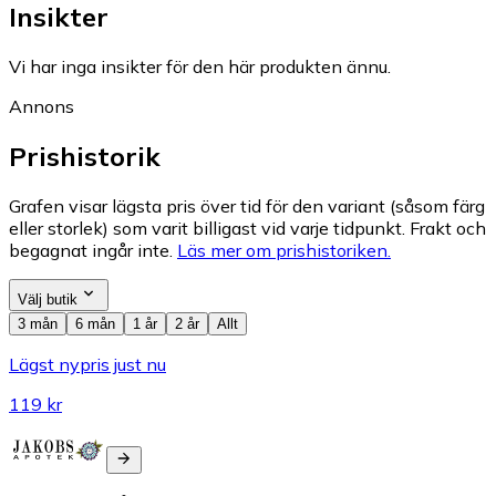
Insikter
Vi har inga insikter för den här produkten ännu.
Annons
Prishistorik
Grafen visar lägsta pris över tid för den variant (såsom färg
eller storlek) som varit billigast vid varje tidpunkt. Frakt och
begagnat ingår inte.
Läs mer om prishistoriken.
Välj butik
3 mån
6 mån
1 år
2 år
Allt
Lägst nypris just nu
119 kr