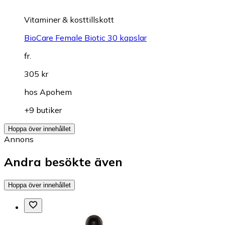
Vitaminer & kosttillskott
BioCare Female Biotic 30 kapslar
fr.
305 kr
hos
Apohem
+9 butiker
Hoppa över innehållet
Annons
Andra besökte även
Hoppa över innehållet