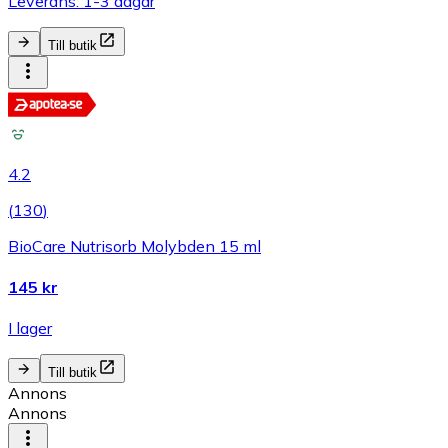
Leverans: 1-3 dagar
Till butik
4.2
(
130
)
BioCare Nutrisorb Molybden 15 ml
145 kr
I lager
Till butik
Annons
Annons