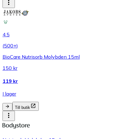
4.5
(
500+
)
BioCare Nutrisorb Molybden 15ml
150 kr
119 kr
I lager
Till butik