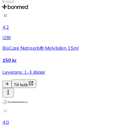
4.2
(
28
)
BioCare Nutrisorb® Molybden 15ml
150 kr
Leverans: 1-3 dagar
Till butik
4.0