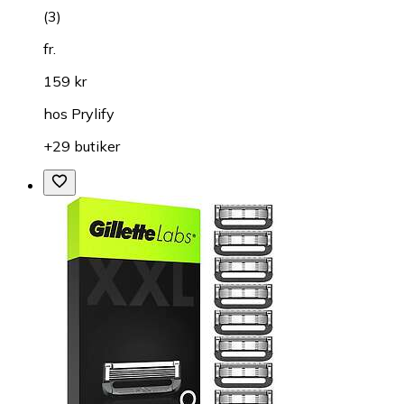
(
3
)
fr.
159 kr
hos
Prylify
+29 butiker