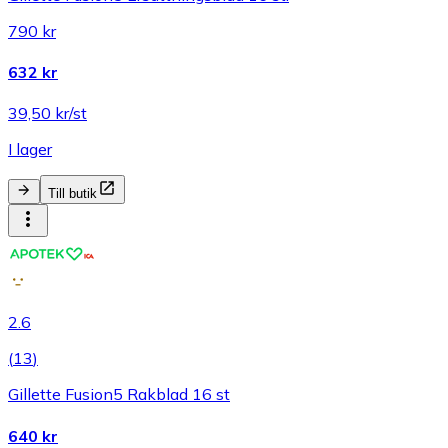
790 kr
632 kr
39,50 kr/st
I lager
Till butik
2.6
(
13
)
Gillette Fusion5 Rakblad 16 st
640 kr