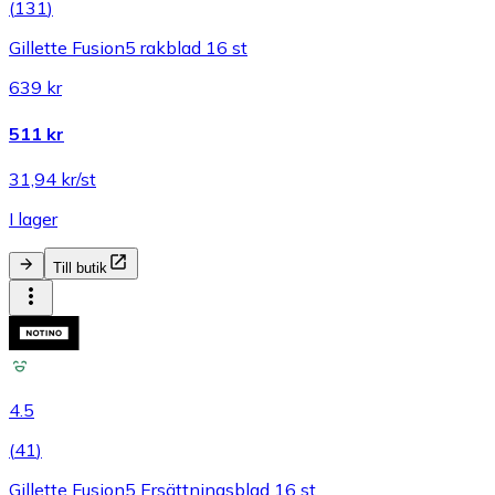
(
131
)
Gillette Fusion5 rakblad 16 st
639 kr
511 kr
31,94 kr/st
I lager
Till butik
4.5
(
41
)
Gillette Fusion5 Ersättningsblad 16 st.