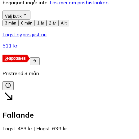
begagnat ingår inte.
Läs mer om prishistoriken.
Välj butik
3 mån
6 mån
1 år
2 år
Allt
Lägst nypris just nu
511 kr
Pristrend
3
mån
Fallande
Lägst
:
483 kr
|
Högst
:
639 kr