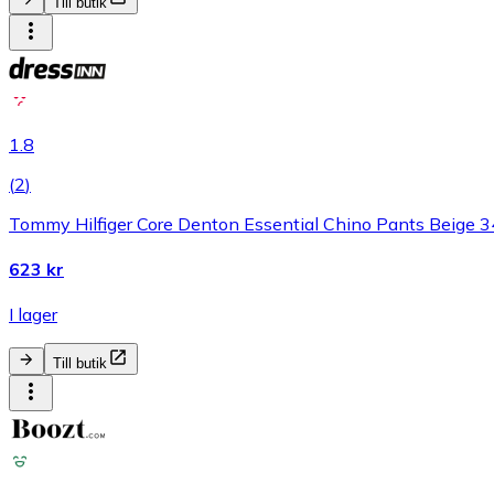
Till butik
1.8
(
2
)
Tommy Hilfiger Core Denton Essential Chino Pants Beige 3
623 kr
I lager
Till butik