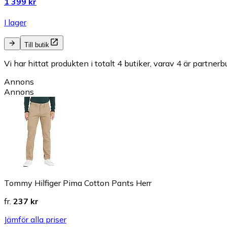
1 399 kr
I lager
Till butik
Vi har hittat produkten i totalt 4 butiker, varav 4 är partnerbu
Annons
Annons
Tommy Hilfiger Pima Cotton Pants Herr
fr.
237 kr
Jämför alla priser