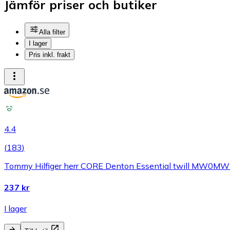
Jämför priser och butiker
Alla filter
I lager
Pris inkl. frakt
4.4
(
183
)
Tommy Hilfiger herr CORE Denton Essential twill MW0MW40
237 kr
I lager