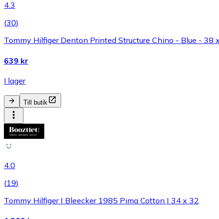
4.3
(
30
)
Tommy Hilfiger Denton Printed Structure Chino - Blue - 38 
639 kr
I lager
Till butik
4.0
(
19
)
Tommy Hilfiger | Bleecker 1985 Pima Cotton | 34 x 32