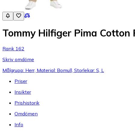
Tommy Hilfiger Pima Cotton 
Rank 162
Skriv omdöme
Målgrupp: Herr, Material: Bomull, Storlekar: S, L
Priser
Insikter
Prishistorik
Omdömen
Info