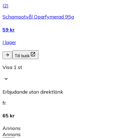
(
2
)
Schampotvål Oparfymerad 95g
59 kr
I lager
Till butik
Visa 1 st
Erbjudande utan direktlänk
fr.
65 kr
Annons
Annons