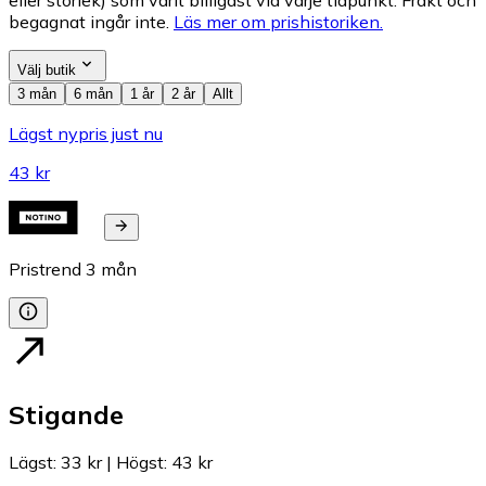
begagnat ingår inte.
Läs mer om prishistoriken.
Välj butik
3 mån
6 mån
1 år
2 år
Allt
Lägst nypris just nu
43 kr
Pristrend
3
mån
Stigande
Lägst
:
33 kr
|
Högst
:
43 kr