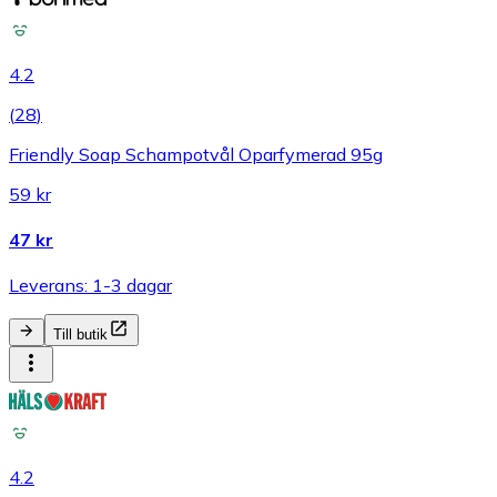
4.2
(
28
)
Friendly Soap Schampotvål Oparfymerad 95g
59 kr
47 kr
Leverans: 1-3 dagar
Till butik
4.2