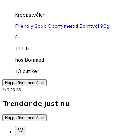
Kroppstvålar
Friendly Soap Oparfymerad Barntvål 90g
fr.
111 kr
hos
Bonmed
+3 butiker
Hoppa över innehållet
Annons
Trendande just nu
Hoppa över innehållet