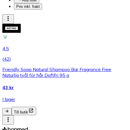
Alla filter
Pris inkl. frakt
4.5
(
42
)
Friendly Soap Natural Shampoo Bar Fragrance Free
Naturlig tvål för hår Doftfri 95 g
43 kr
I lager
Till butik