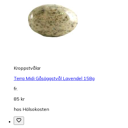
Kroppstvålar
Terra Midi Gåsäggstvål Lavendel 158g
fr.
85 kr
hos
Hälsokosten