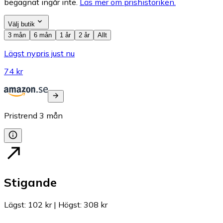
begagnat ingår inte.
Läs mer om prishistoriken.
Välj butik
3 mån
6 mån
1 år
2 år
Allt
Lägst nypris just nu
74 kr
Pristrend
3
mån
Stigande
Lägst
:
102 kr
|
Högst
:
308 kr