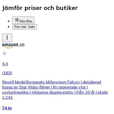
Jämför priser och butiker
Alla filter
Pris inkl. frakt
4.4
(
183
)
Revell Modellbyggsats Millennium Falcon I detaljerad
kopia av Star Wars-filmer I fin graverade ytor I
cockpitreplika I inklusive displaystativ I från 10 år I skala
1:241
74 kr