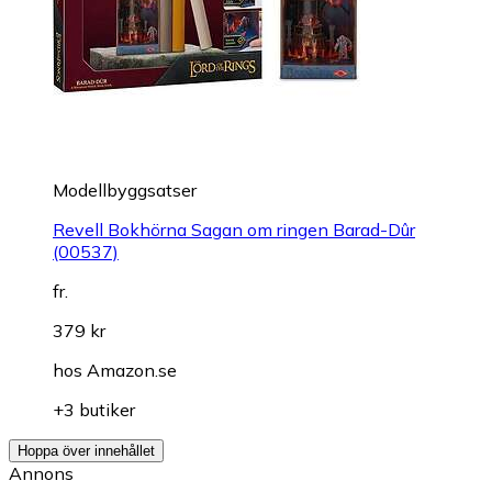
Modellbyggsatser
Revell Bokhörna Sagan om ringen Barad-Dûr
(00537)
fr.
379 kr
hos
Amazon.se
+3 butiker
Hoppa över innehållet
Annons