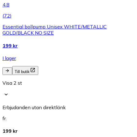
4.8
(
72
)
Essential bollpump Unisex WHITE/METALLIC
GOLD/BLACK NO SIZE
199 kr
I lager
Till butik
Visa 2 st
Erbjudanden utan direktlänk
fr.
199 kr