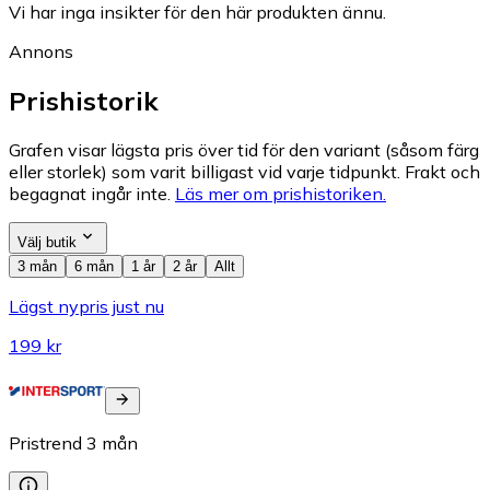
Vi har inga insikter för den här produkten ännu.
Annons
Prishistorik
Grafen visar lägsta pris över tid för den variant (såsom färg
eller storlek) som varit billigast vid varje tidpunkt. Frakt och
begagnat ingår inte.
Läs mer om prishistoriken.
Välj butik
3 mån
6 mån
1 år
2 år
Allt
Lägst nypris just nu
199 kr
Pristrend
3
mån