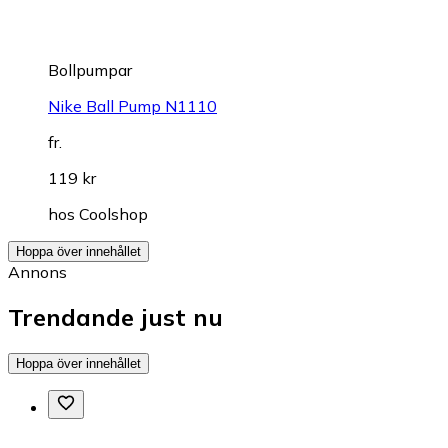
Bollpumpar
Nike Ball Pump N1110
fr.
119 kr
hos
Coolshop
Hoppa över innehållet
Annons
Trendande just nu
Hoppa över innehållet