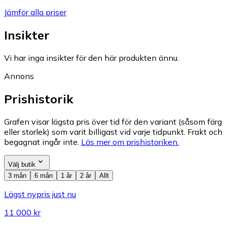
Jämför alla priser
Insikter
Vi har inga insikter för den här produkten ännu.
Annons
Prishistorik
Grafen visar lägsta pris över tid för den variant (såsom färg
eller storlek) som varit billigast vid varje tidpunkt. Frakt och
begagnat ingår inte.
Läs mer om prishistoriken.
Välj butik
3 mån
6 mån
1 år
2 år
Allt
Lägst nypris just nu
11 000 kr