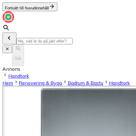
Fortsätt till huvudinnehåll
Sök
Annons
Handtork
Hem
Renovering & Bygg
Badrum & Bastu
Handtork