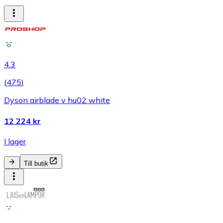
4.3
(
475
)
Dyson airblade v hu02 white
12 224 kr
I lager
Till butik