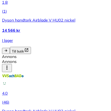
1.8
(
1
)
Dyson handtork Airblade V HU02 nickel
14 566 kr
I lager
Till butik
Annons
Annons
4.0
(
46
)