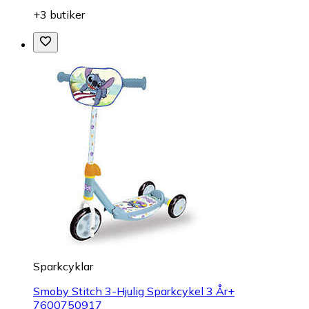
+3 butiker
Sparkcyklar
Smoby Stitch 3-Hjulig Sparkcykel 3 År+
7600750917