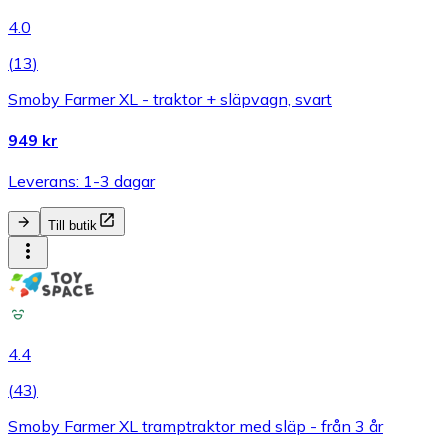
4.0
(
13
)
Smoby Farmer XL - traktor + släpvagn, svart
949 kr
Leverans: 1-3 dagar
Till butik
4.4
(
43
)
Smoby Farmer XL tramptraktor med släp - från 3 år