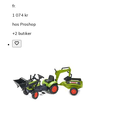
fr.
1 074 kr
hos
Proshop
+2 butiker