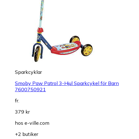
Sparkcyklar
Smoby Paw Patrol 3-Hjul Sparkcykel för Barn
7600750921
fr.
379 kr
hos
e-ville.com
+2 butiker