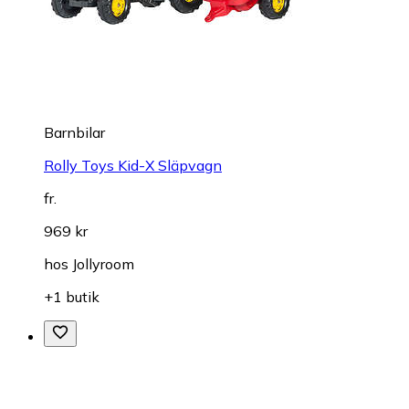
Barnbilar
Rolly Toys Kid-X Släpvagn
fr.
969 kr
hos
Jollyroom
+1 butik