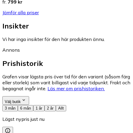
fr.
799 kr
Jämför alla priser
Insikter
Vi har inga insikter för den här produkten ännu.
Annons
Prishistorik
Grafen visar lägsta pris över tid för den variant (såsom färg
eller storlek) som varit billigast vid varje tidpunkt. Frakt och
begagnat ingår inte.
Läs mer om prishistoriken.
Välj butik
3 mån
6 mån
1 år
2 år
Allt
Lägst nypris just nu