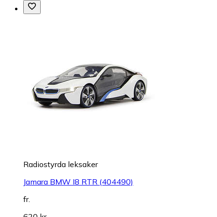
Radiostyrda leksaker
Jamara BMW I8 RTR (404490)
fr.
620 kr