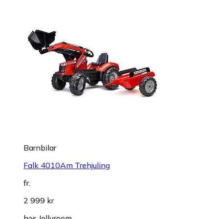
Barnbilar
Falk 4010Am Trehjuling
fr.
2 999 kr
hos
Jollyroom