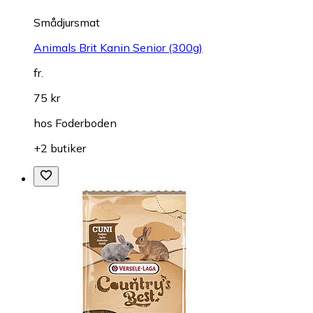
Smådjursmat
Animals Brit Kanin Senior (300g)
fr.
75 kr
hos
Foderboden
+2 butiker