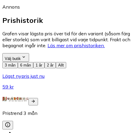
Annons
Prishistorik
Grafen visar lägsta pris över tid för den variant (såsom färg
eller storlek) som varit billigast vid varje tidpunkt. Frakt och
begagnat ingår inte.
Läs mer om prishistoriken.
Välj butik
3 mån
6 mån
1 år
2 år
Allt
Lägst nypris just nu
59 kr
Pristrend
3
mån