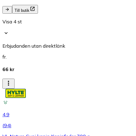
Till butik
Visa 4 st
Erbjudanden utan direktlänk
fr.
66 kr
4.9
(
94
)