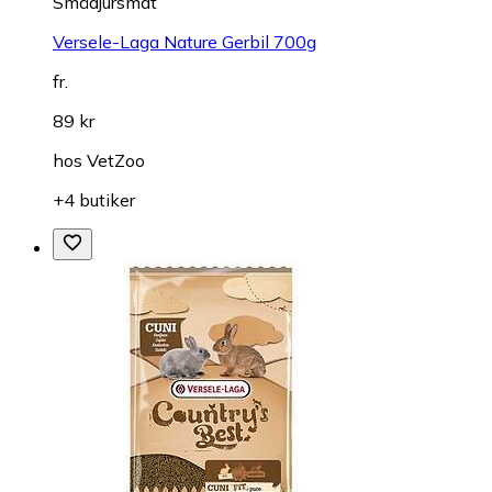
Smådjursmat
Versele-Laga Nature Gerbil 700g
fr.
89 kr
hos
VetZoo
+4 butiker