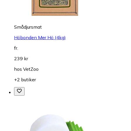
Smådjursmat
Höbonden Mer Hö (4kg)
fr.
239 kr
hos
VetZoo
+2 butiker