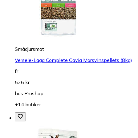
Smådjursmat
Versele-Laga Complete Cavia Marsvinspellets (8kg)
fr.
526 kr
hos
Proshop
+14 butiker