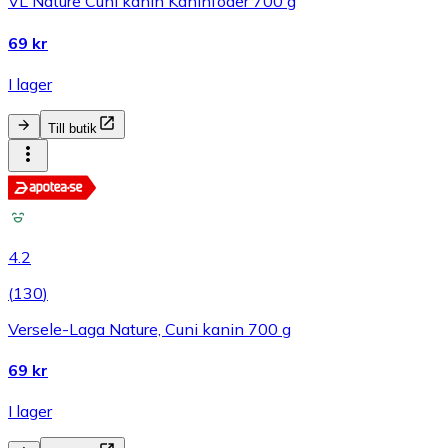
VL Nature Cuni kanin Kaninfoder 700 g
69 kr
I lager
Till butik
4.2
(
130
)
Versele-Laga Nature, Cuni kanin 700 g
69 kr
I lager