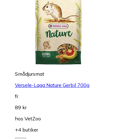
Smådjursmat
Versele-Laga Nature Gerbil 700g
fr.
89 kr
hos
VetZoo
+4 butiker