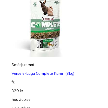
Smådjursmat
Versele-Laga Complete Kanin (3kg)
fr.
329 kr
hos
Zoo.se
+2 butiker