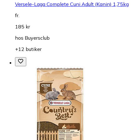
Versele-Laga Complete Cuni Adult (Kanin) 1,75kg
fr.
185 kr
hos
Buyersclub
+12 butiker