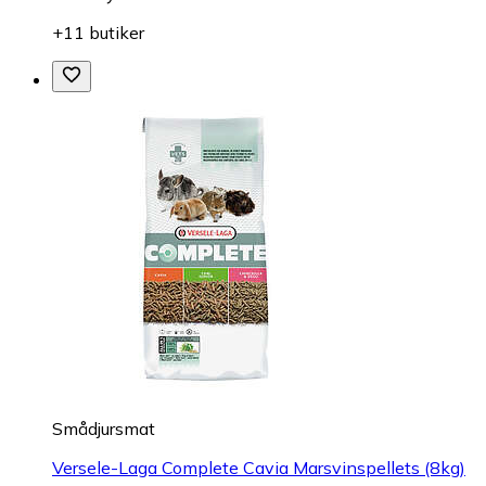
+11 butiker
Smådjursmat
Versele-Laga Complete Cavia Marsvinspellets (8kg)