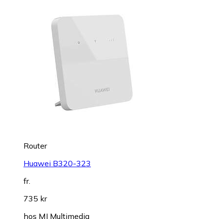
Router
Huawei B320-323
fr.
735 kr
hos
MJ Multimedia