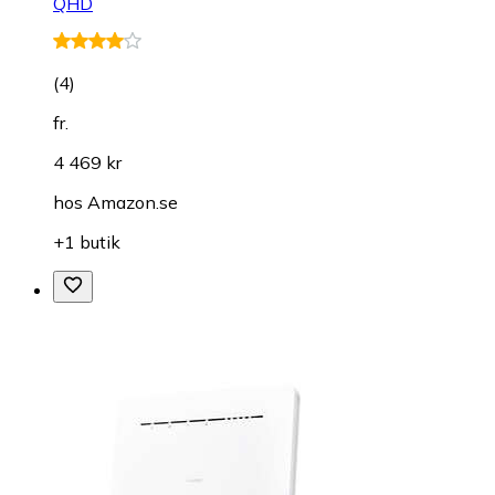
QHD
(
4
)
fr.
4 469 kr
hos
Amazon.se
+1 butik