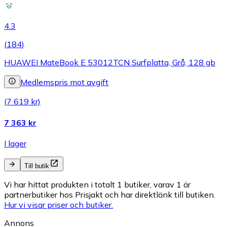
4.3
(
184
)
HUAWEI MateBook E 53012TCN Surfplatta, Grå, 128 gb
Medlemspris mot avgift
(7 619 kr)
7 363 kr
I lager
Till butik
Vi har hittat produkten i totalt 1 butiker, varav 1 är
partnerbutiker hos Prisjakt och har direktlänk till butiken.
Hur vi visar priser och butiker.
Annons