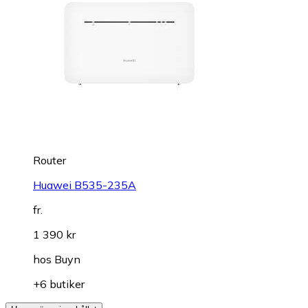
Router
Huawei B535-235A
fr.
1 390 kr
hos
Buyn
+6 butiker