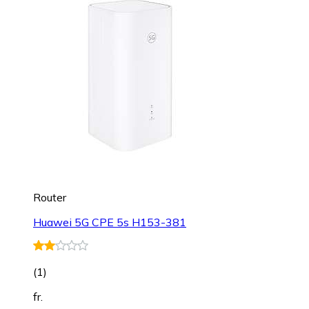
Router
Huawei 5G CPE 5s H153-381
(
1
)
fr.