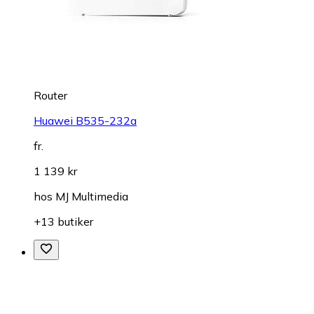
Router
Huawei B535-232a
fr.
1 139 kr
hos
MJ Multimedia
+13 butiker