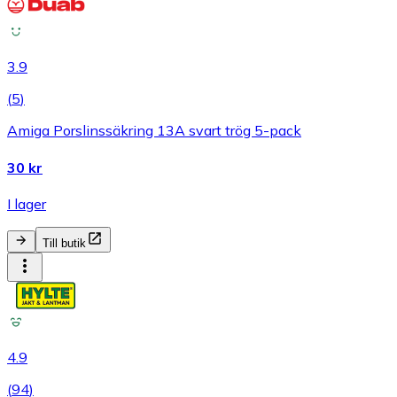
3.9
(
5
)
Amiga Porslinssäkring 13A svart trög 5-pack
30 kr
I lager
Till butik
4.9
(
94
)