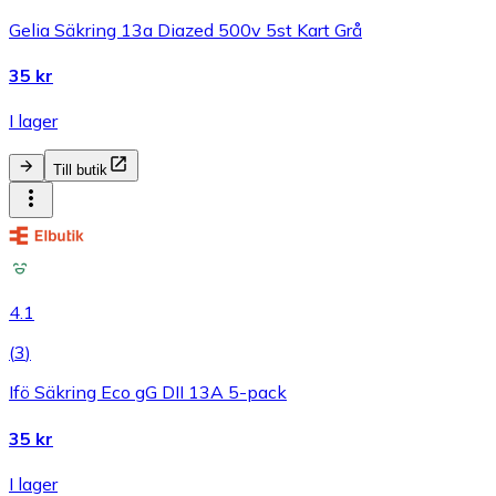
Gelia Säkring 13a Diazed 500v 5st Kart Grå
35 kr
I lager
Till butik
4.1
(
3
)
Ifö Säkring Eco gG DII 13A 5-pack
35 kr
I lager