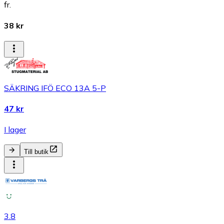
fr.
38 kr
SÄKRING IFÖ ECO 13A 5-P
47 kr
I lager
Till butik
3.8