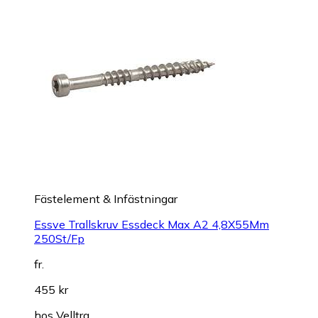
Fästelement & Infästningar
Essve Trallskruv Essdeck Max A2 4,8X55Mm
250St/Fp
fr.
455 kr
hos
Velltra