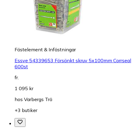
Fästelement & Infästningar
Essve 54339653 Försänkt skruv 5x100mm Corrseal
600st
fr.
1 095 kr
hos
Varbergs Trä
+3 butiker