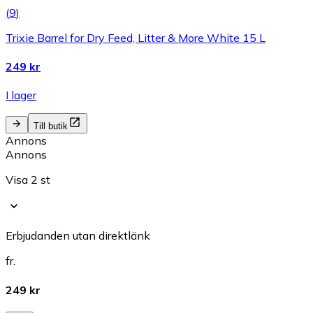
(
9
)
Trixie Barrel for Dry Feed, Litter & More White 15 L
249 kr
I lager
Till butik
Annons
Annons
Visa 2 st
Erbjudanden utan direktlänk
fr.
249 kr