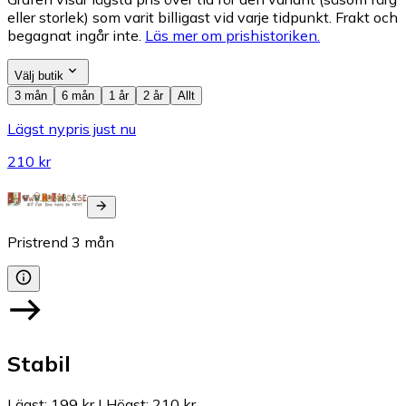
eller storlek) som varit billigast vid varje tidpunkt. Frakt och
begagnat ingår inte.
Läs mer om prishistoriken.
Välj butik
3 mån
6 mån
1 år
2 år
Allt
Lägst nypris just nu
210 kr
Pristrend
3
mån
Stabil
Lägst
:
199 kr
|
Högst
:
210 kr