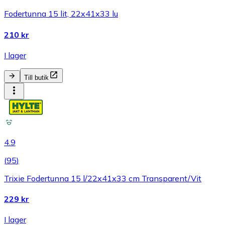
Fodertunna 15 lit, 22x41x33 lu
210 kr
I lager
Till butik
4.9
(
95
)
Trixie Fodertunna 15 l/22x41x33 cm Transparent/Vit
229 kr
I lager