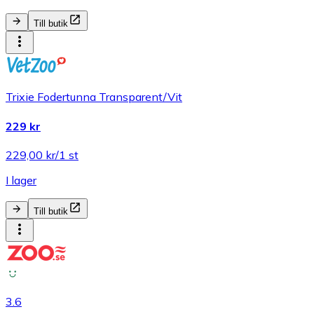
Till butik
Trixie Fodertunna Transparent/Vit
229 kr
229,00 kr/1 st
I lager
Till butik
3.6