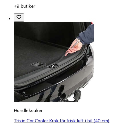
+9 butiker
Hundleksaker
Trixie Car Cooler Krok för frisk luft i bil (40 cm)