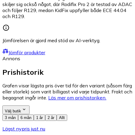
skiljer sig också något, där Rodifix Pro 2 är testad av ADAC
och följer R129, medan KidFix uppfyller både ECE 44.04
och R129.
Jämförelsen är gjord med stöd av AI-verktyg.
Jämför produkter
Annons
Prishistorik
Grafen visar lägsta pris över tid för den variant (såsom färg
eller storlek) som varit billigast vid varje tidpunkt. Frakt och
begagnat ingår inte.
Läs mer om prishistoriken.
Välj butik
3 mån
6 mån
1 år
2 år
Allt
Lägst nypris just nu