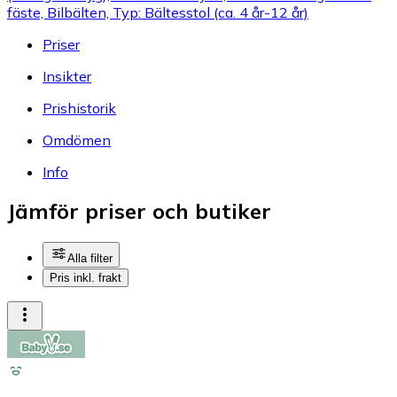
fäste, Bilbälten, Typ: Bältesstol (ca. 4 år-12 år)
Priser
Insikter
Prishistorik
Omdömen
Info
Jämför priser och butiker
Alla filter
Pris inkl. frakt