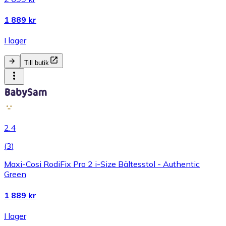
1 889 kr
I lager
Till butik
2.4
(
3
)
Maxi-Cosi RodiFix Pro 2 i-Size Bältesstol - Authentic
Green
1 889 kr
I lager