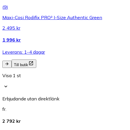
(
9
)
Maxi-Cosi Rodifix PRO² I-Size Authentic Green
2 495 kr
1 996 kr
Leverans: 1-4 dagar
Till butik
Visa 1 st
Erbjudande utan direktlänk
fr.
2 792 kr