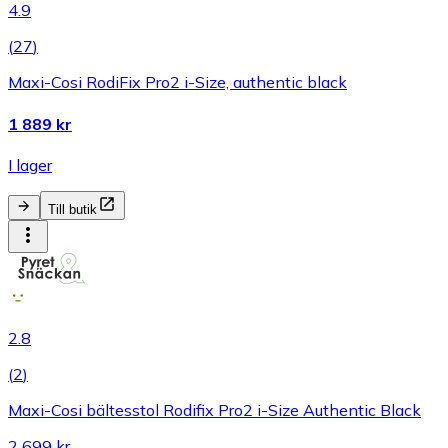
4.9
(
27
)
Maxi-Cosi RodiFix Pro2 i-Size, authentic black
1 889 kr
I lager
Till butik
2.8
(
2
)
Maxi-Cosi bältesstol Rodifix Pro2 i-Size Authentic Black
2 699 kr