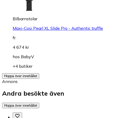
Bilbarnstolar
Maxi-Cosi Pearl XL Slide Pro - Authentic truffle
fr.
4 674 kr
hos
BabyV
+4 butiker
Hoppa över innehållet
Annons
Andra besökte även
Hoppa över innehållet