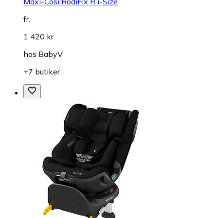
Maxi-Cosi RodiFix R i-Size
fr.
1 420 kr
hos
BabyV
+7 butiker