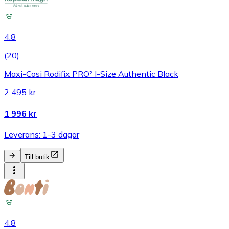
4.8
(
20
)
Maxi-Cosi Rodifix PRO² I-Size Authentic Black
2 495 kr
1 996 kr
Leverans: 1-3 dagar
Till butik
4.8