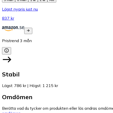
Lägst nypris just nu
837 kr
Pristrend
3
mån
Stabil
Lägst
:
786 kr
|
Högst
:
1 215 kr
Omdömen
Berätta vad du tycker om produkten eller läs andras omdöme