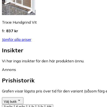
Trixie Hundgrind Vit
fr.
837 kr
Jämför alla priser
Insikter
Vi har inga insikter för den här produkten ännu.
Annons
Prishistorik
Grafen visar lägsta pris över tid för den variant (såsom färg e
Välj butik
3 mån
6 mån
1 år
2 år
Allt