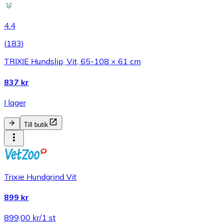
4.4
(
183
)
TRIXIE Hundslip, Vit, 65-108 × 61 cm
837 kr
I lager
Till butik
Trixie Hundgrind Vit
899 kr
899,00 kr/1 st