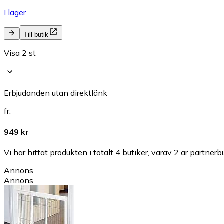
I lager
Till butik
Visa 2 st
Erbjudanden utan direktlänk
fr.
949 kr
Vi har hittat produkten i totalt 4 butiker, varav 2 är partnerbu
Annons
Annons