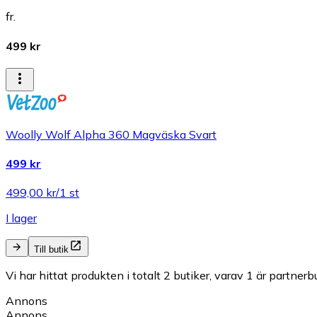
fr.
499 kr
Woolly Wolf Alpha 360 Magväska Svart
499 kr
499,00 kr/1 st
I lager
Till butik
Vi har hittat produkten i totalt 2 butiker, varav 1 är partnerbu
Annons
Annons