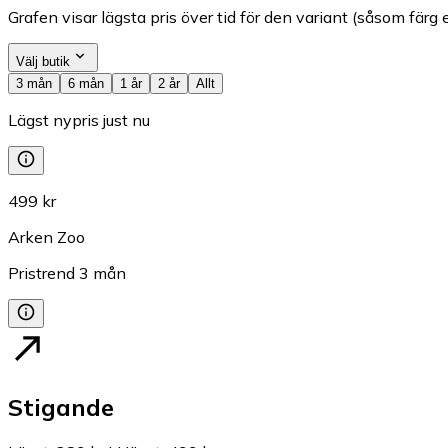
Grafen visar lägsta pris över tid för den variant (såsom färg e
Välj butik
3 mån
6 mån
1 år
2 år
Allt
Lägst nypris just nu
499 kr
Arken Zoo
Pristrend
3
mån
Stigande