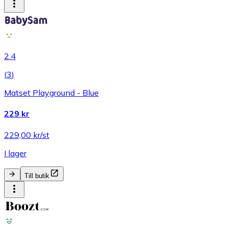
2.4
(
3
)
Matset Playground - Blue
229 kr
229,00 kr/st
I lager
Till butik