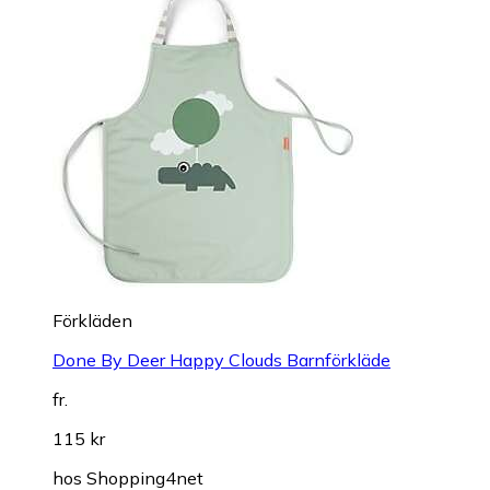
Förkläden
Done By Deer Happy Clouds Barnförkläde
fr.
115 kr
hos
Shopping4net