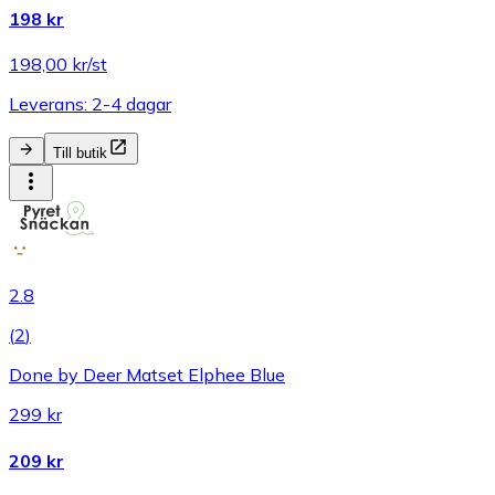
198 kr
198,00 kr/st
Leverans: 2-4 dagar
Till butik
2.8
(
2
)
Done by Deer Matset Elphee Blue
299 kr
209 kr