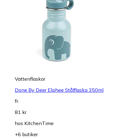
Vattenflaskor
Done By Deer Elphee Stålflaska 350ml
fr.
81 kr
hos
KitchenTime
+6 butiker