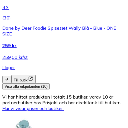
4.3
(
30
)
Done by Deer Foodie Spisesæt Wally Blå - Blue - ONE
SIZE
259 kr
259,00 kr/st
I lager
Till butik
Visa alla erbjudanden (10)
Vi har hittat produkten i totalt 15 butiker, varav 10 är
partnerbutiker hos Prisjakt och har direktlänk till butiken.
Hur vi visar priser och butiker.