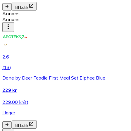
Till butik
Annons
Annons
2.6
(
13
)
Done by Deer Foodie First Meal Set Elphee Blue
229 kr
229,00 kr/st
I lager
Till butik