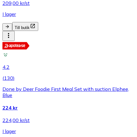
209,00 kr/st
I lager
Till butik
4.2
(
130
)
Done by Deer Foodie First Meal Set with suction Elphee,
Blue
224 kr
224,00 kr/st
I lager