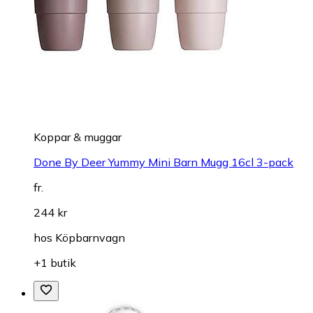
Koppar & muggar
Done By Deer Yummy Mini Barn Mugg 16cl 3-pack
fr.
244 kr
hos
Köpbarnvagn
+1 butik