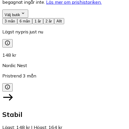
begagnat ingår inte.
Läs mer om prishistoriken.
Välj butik
3 mån
6 mån
1 år
2 år
Allt
Lägst nypris just nu
148 kr
Nordic Nest
Pristrend
3
mån
Stabil
Lägst
:
148 kr
|
Högst
:
164 kr