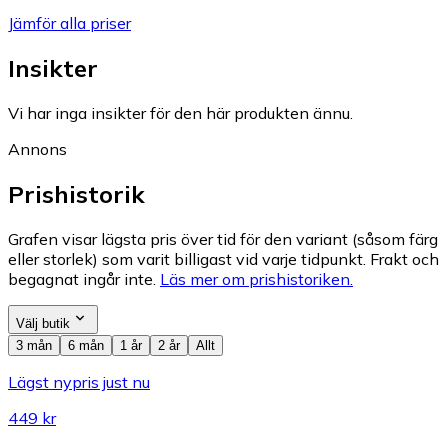
Jämför alla priser
Insikter
Vi har inga insikter för den här produkten ännu.
Annons
Prishistorik
Grafen visar lägsta pris över tid för den variant (såsom färg
eller storlek) som varit billigast vid varje tidpunkt. Frakt och
begagnat ingår inte.
Läs mer om prishistoriken.
Välj butik
3 mån
6 mån
1 år
2 år
Allt
Lägst nypris just nu
449 kr