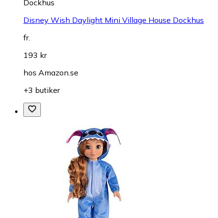
Dockhus
Disney Wish Daylight Mini Village House Dockhus
fr.
193 kr
hos
Amazon.se
+3 butiker