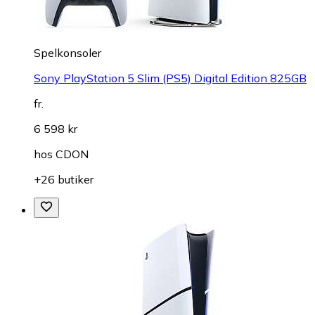
Spelkonsoler
Sony PlayStation 5 Slim (PS5) Digital Edition 825GB
fr.
6 598 kr
hos
CDON
+26 butiker