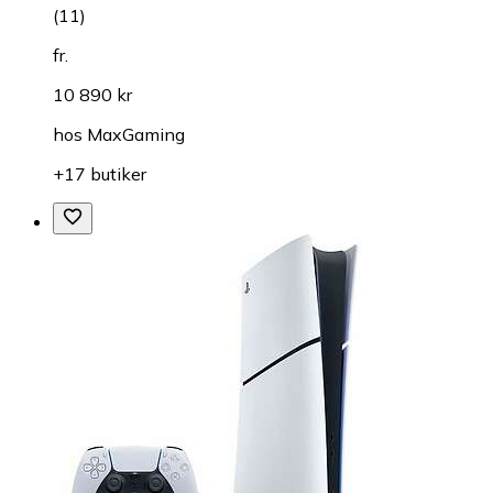
(
11
)
fr.
10 890 kr
hos
MaxGaming
+17 butiker