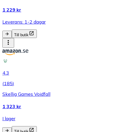
1 229 kr
Leverans: 1-2 dagar
Till butik
4.3
(
185
)
Skellig Games Voidfall
1 323 kr
I lager
Till butik