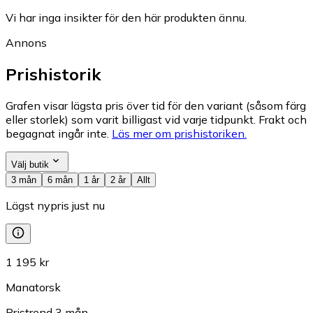
Vi har inga insikter för den här produkten ännu.
Annons
Prishistorik
Grafen visar lägsta pris över tid för den variant (såsom färg
eller storlek) som varit billigast vid varje tidpunkt. Frakt och
begagnat ingår inte.
Läs mer om prishistoriken.
Välj butik
3 mån
6 mån
1 år
2 år
Allt
Lägst nypris just nu
1 195 kr
Manatorsk
Pristrend
3
mån