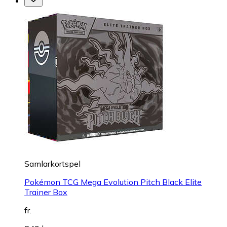
Samlarkortspel
Pokémon TCG Mega Evolution Pitch Black Elite
Trainer Box
fr.