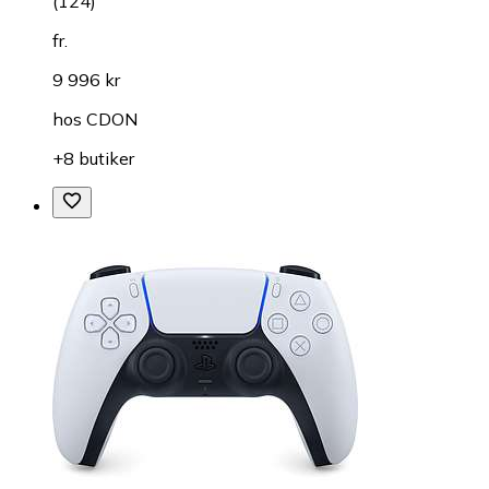
(
124
)
fr.
9 996 kr
hos
CDON
+8 butiker