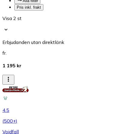
Alla filter
Pris inkl. frakt
Visa 2 st
Erbjudanden utan direktlänk
fr.
1 195 kr
4.5
(
500+
)
Voidfall