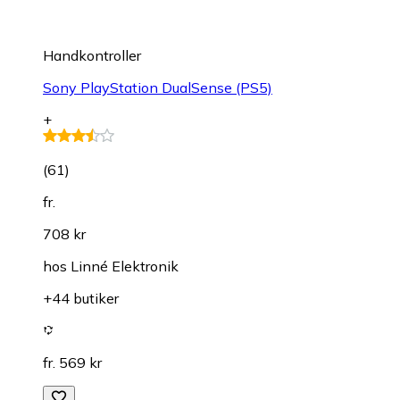
Handkontroller
Sony PlayStation DualSense (PS5)
+
(
61
)
fr.
708 kr
hos
Linné Elektronik
+44 butiker
fr. 569 kr