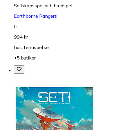
Sällskapsspel och brädspel
Earthborne Rangers
fr.
994 kr
hos
Terraspel.se
+5 butiker