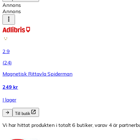
Annons
Annons
2.9
(
24
)
Magnetisk Rittavla Spiderman
249 kr
I lager
Till butik
Vi har hittat produkten i totalt 6 butiker, varav 4 är partnerbu