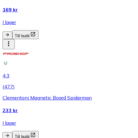
169 kr
I lager
Till butik
4.3
(
477
)
Clementoni Magnetic Board Spiderman
233 kr
I lager
Till butik