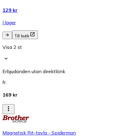
129 kr
I lager
Till butik
Visa 2 st
Erbjudanden utan direktlänk
fr.
169 kr
Magnetisk Rit-tavla - Spiderman