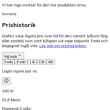
Vi har inga insikter för den här produkten ännu.
Annons
Prishistorik
Grafen visar lägsta pris över tid för den variant (såsom färg
eller storlek) som varit billigast vid varje tidpunkt. Frakt och
begagnat ingår inte.
Läs mer om prishistoriken.
Välj butik
3 mån
6 mån
1 år
2 år
Allt
Lägst nypris just nu
160 kr
DLX Music
Pristrend
3
mån