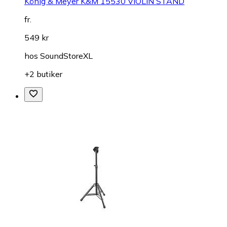
König & Meyer K&M 15530 VIOLIN STAND
fr.
549 kr
hos
SoundStoreXL
+2 butiker