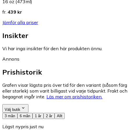
16 oz (473ml)
fr.
439 kr
Jämför alla priser
Insikter
Vi har inga insikter för den här produkten ännu.
Annons
Prishistorik
Grafen visar lägsta pris över tid för den variant (såsom färg
eller storlek) som varit billigast vid varje tidpunkt. Frakt och
begagnat ingår inte.
Läs mer om prishistoriken.
Välj butik
3 mån
6 mån
1 år
2 år
Allt
Lägst nypris just nu