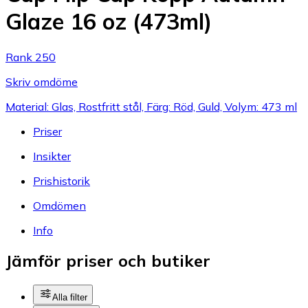
Glaze 16 oz (473ml)
Rank 250
Skriv omdöme
Material: Glas, Rostfritt stål, Färg: Röd, Guld, Volym: 473 ml
Priser
Insikter
Prishistorik
Omdömen
Info
Jämför priser och butiker
Alla filter