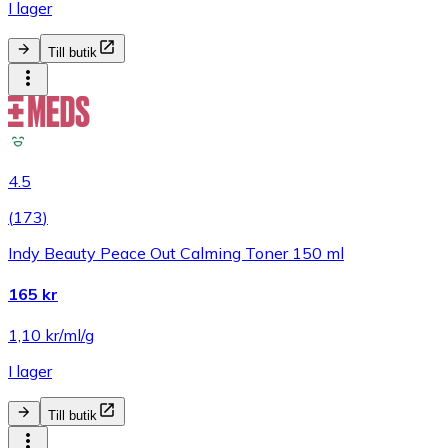
I lager
Till butik
4.5
(
173
)
Indy Beauty Peace Out Calming Toner 150 ml
165 kr
1,10 kr/ml/g
I lager
Till butik