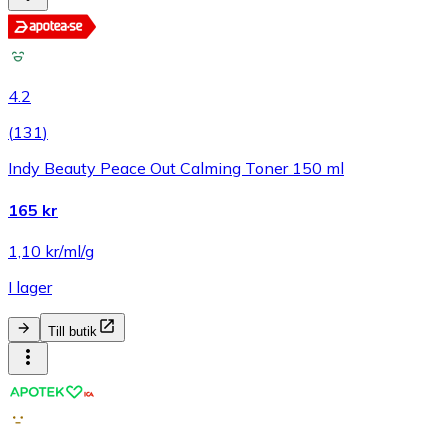
4.2
(
131
)
Indy Beauty Peace Out Calming Toner 150 ml
165 kr
1,10 kr/ml/g
I lager
Till butik