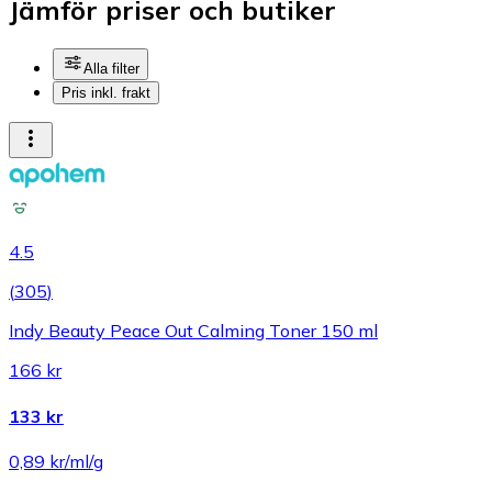
Jämför priser och butiker
Alla filter
Pris inkl. frakt
4.5
(
305
)
Indy Beauty Peace Out Calming Toner 150 ml
166 kr
133 kr
0,89 kr/ml/g