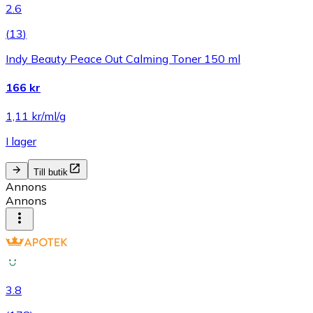
2.6
(
13
)
Indy Beauty Peace Out Calming Toner 150 ml
166 kr
1,11 kr/ml/g
I lager
Till butik
Annons
Annons
3.8