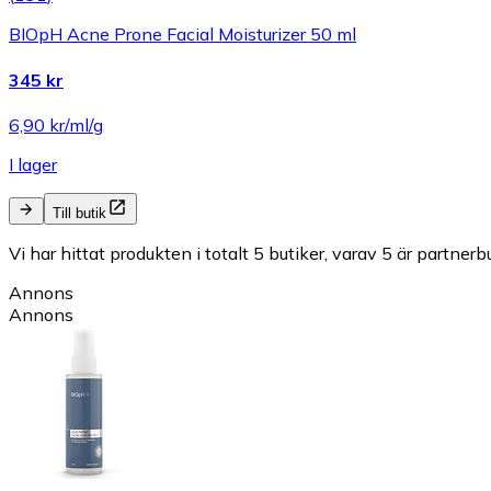
BIOpH Acne Prone Facial Moisturizer 50 ml
345 kr
6,90 kr/ml/g
I lager
Till butik
Vi har hittat produkten i totalt 5 butiker, varav 5 är partnerbu
Annons
Annons