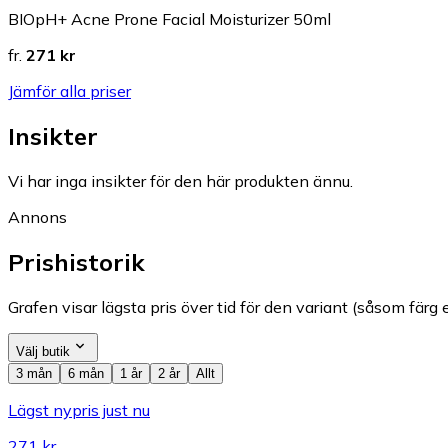
BIOpH+ Acne Prone Facial Moisturizer 50ml
fr.
271 kr
Jämför alla priser
Insikter
Vi har inga insikter för den här produkten ännu.
Annons
Prishistorik
Grafen visar lägsta pris över tid för den variant (såsom färg e
Välj butik
3 mån
6 mån
1 år
2 år
Allt
Lägst nypris just nu
271 kr