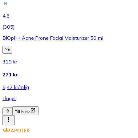
4.5
(
305
)
BIOpH+ Acne Prone Facial Moisturizer 50 ml
319 kr
271 kr
5,42 kr/ml/g
I lager
Till butik