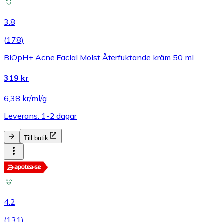
3.8
(
178
)
BIOpH+ Acne Facial Moist Återfuktande kräm 50 ml
319 kr
6,38 kr/ml/g
Leverans: 1-2 dagar
Till butik
4.2
(
131
)