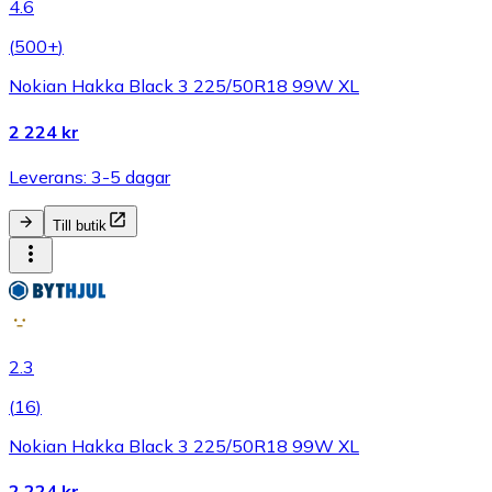
4.6
(
500+
)
Nokian Hakka Black 3 225/50R18 99W XL
2 224 kr
Leverans: 3-5 dagar
Till butik
2.3
(
16
)
Nokian Hakka Black 3 225/50R18 99W XL
2 224 kr