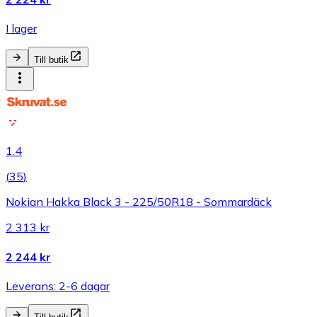
I lager
Till butik
1.4
(
35
)
Nokian Hakka Black 3 - 225/50R18 - Sommardäck
2 313 kr
2 244 kr
Leverans: 2-6 dagar