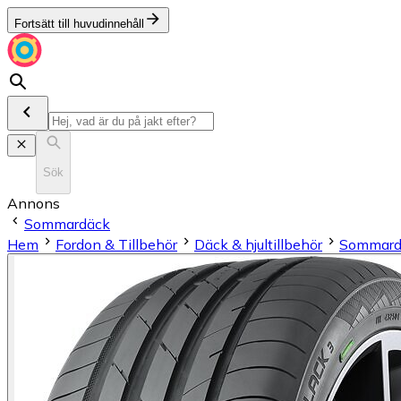
Fortsätt till huvudinnehåll
Sök
Annons
Sommardäck
Hem
Fordon & Tillbehör
Däck & hjultillbehör
Sommard