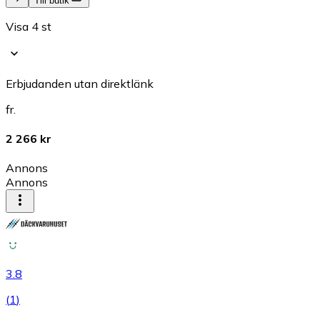
Till butik
Visa 4 st
Erbjudanden utan direktlänk
fr.
2 266 kr
Annons
Annons
3.8
(
1
)