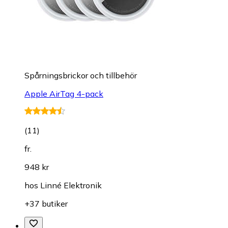
Spårningsbrickor och tillbehör
Apple AirTag 4-pack
(
11
)
fr.
948 kr
hos
Linné Elektronik
+37 butiker