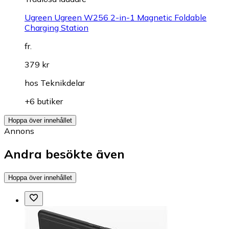
Ugreen Ugreen W256 2-in-1 Magnetic Foldable
Charging Station
fr.
379 kr
hos
Teknikdelar
+6 butiker
Hoppa över innehållet
Annons
Andra besökte även
Hoppa över innehållet