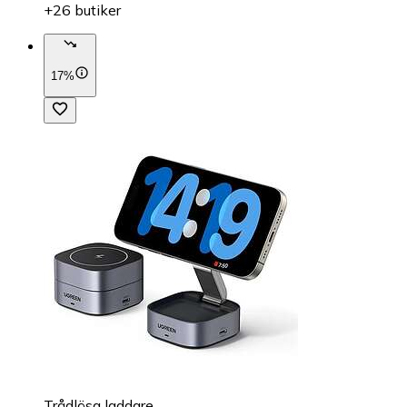
+26 butiker
17%
Trådlösa laddare