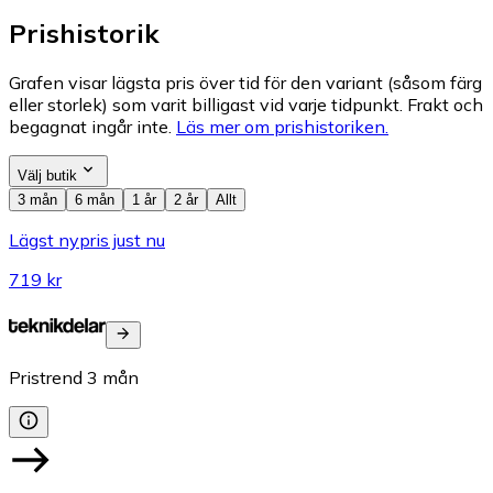
Prishistorik
Grafen visar lägsta pris över tid för den variant (såsom färg
eller storlek) som varit billigast vid varje tidpunkt. Frakt och
begagnat ingår inte.
Läs mer om prishistoriken.
Välj butik
3 mån
6 mån
1 år
2 år
Allt
Lägst nypris just nu
719 kr
Pristrend
3
mån