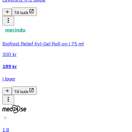
Till butik
Biofrost Relief Kyl-Gel Roll-on | 75 ml
300 kr
189 kr
I lager
Till butik
1.8