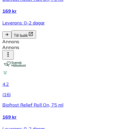
169 kr
Leverans: 0-2 dagar
Till butik
Annons
Annons
4.2
(
16
)
Biofrost Relief Roll On, 75 ml
169 kr
Leverans: 0-2 dagar