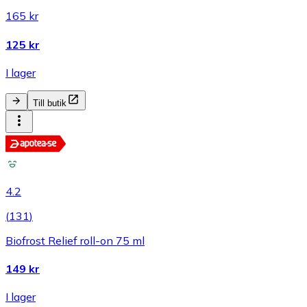
165 kr
125 kr
I lager
Till butik
4.2
(
131
)
Biofrost Relief roll-on 75 ml
149 kr
I lager