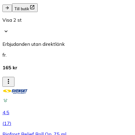
Till butik
Visa 2 st
Erbjudanden utan direktlänk
fr.
165 kr
4.5
(
17
)
Biofrost Relief Roll On, 75 ml