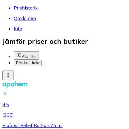
Prishistorik
Omdömen
Info
Jämför priser och butiker
Alla filter
Pris inkl. frakt
4.5
(
305
)
Biofrost Relief Roll-on 75 ml