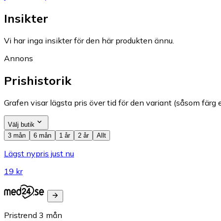
Insikter
Vi har inga insikter för den här produkten ännu.
Annons
Prishistorik
Grafen visar lägsta pris över tid för den variant (såsom färg e
Välj butik
3 mån
6 mån
1 år
2 år
Allt
Lägst nypris just nu
19 kr
Pristrend
3
mån