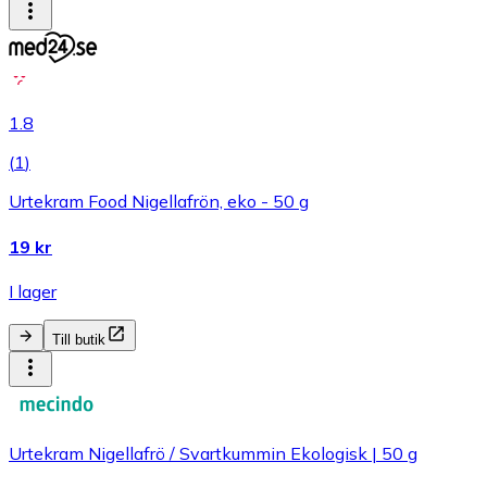
1.8
(
1
)
Urtekram Food Nigellafrön, eko - 50 g
19 kr
I lager
Till butik
Urtekram Nigellafrö / Svartkummin Ekologisk | 50 g