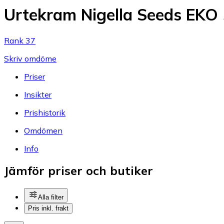
Urtekram Nigella Seeds EKO
Rank 37
Skriv omdöme
Priser
Insikter
Prishistorik
Omdömen
Info
Jämför priser och butiker
Alla filter
Pris inkl. frakt