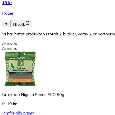
19 kr
I lager
Till butik
Vi har hittat produkten i totalt 2 butiker, varav 2 är partnerbu
Annons
Annons
Urtekram Nigella Seeds EKO 50g
fr.
19 kr
Jämför alla priser