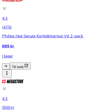
4.3
(
475
)
Philips Hue Secure Kontaktsensor Vit 2-pack
689 kr
I lager
Till butik
4.3
(
500+
)