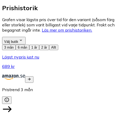
Prishistorik
Grafen visar lägsta pris över tid för den variant (såsom färg
eller storlek) som varit billigast vid varje tidpunkt. Frakt och
begagnat ingår inte.
Läs mer om prishistoriken.
Välj butik
3 mån
6 mån
1 år
2 år
Allt
Lägst nypris just nu
689 kr
Pristrend
3
mån