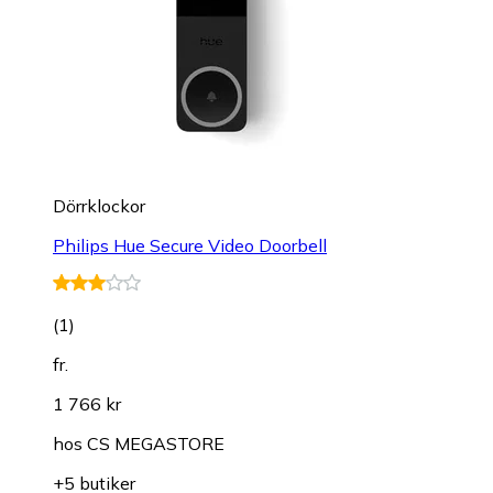
Dörrklockor
Philips Hue Secure Video Doorbell
(
1
)
fr.
1 766 kr
hos
CS MEGASTORE
+5 butiker