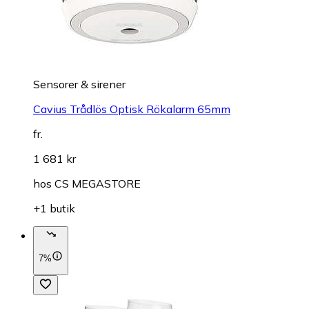
Sensorer & sirener
Cavius Trådlös Optisk Rökalarm 65mm
fr.
1 681 kr
hos
CS MEGASTORE
+1 butik
7%