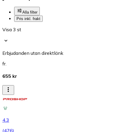
Alla filter
Pris inkl. frakt
Visa 3 st
Erbjudanden utan direktlänk
fr.
655 kr
4.3
(
476
)