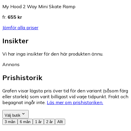
My Hood 2 Way Mini Skate Ramp
fr.
655 kr
Jämför alla priser
Insikter
Vi har inga insikter för den här produkten ännu.
Annons
Prishistorik
Grafen visar lägsta pris över tid för den variant (såsom färg
eller storlek) som varit billigast vid varje tidpunkt. Frakt och
begagnat ingår inte.
Läs mer om prishistoriken.
Välj butik
3 mån
6 mån
1 år
2 år
Allt