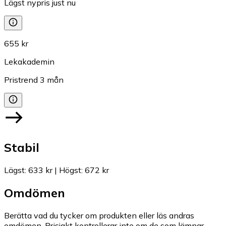
Lägst nypris just nu
655 kr
Lekakademin
Pristrend
3
mån
Stabil
Lägst
:
633 kr
|
Högst
:
672 kr
Omdömen
Berätta vad du tycker om produkten eller läs andras
omdömen. Prisjakt kontrollerar inte om de som lämnar