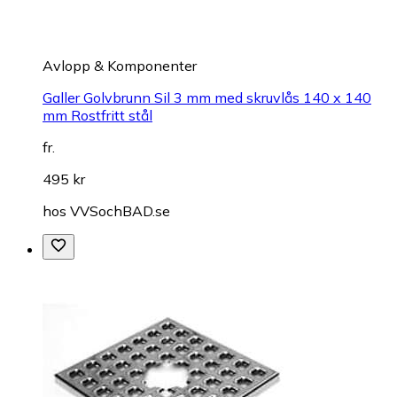
Avlopp & Komponenter
Galler Golvbrunn Sil 3 mm med skruvlås 140 x 140
mm Rostfritt stål
fr.
495 kr
hos
VVSochBAD.se