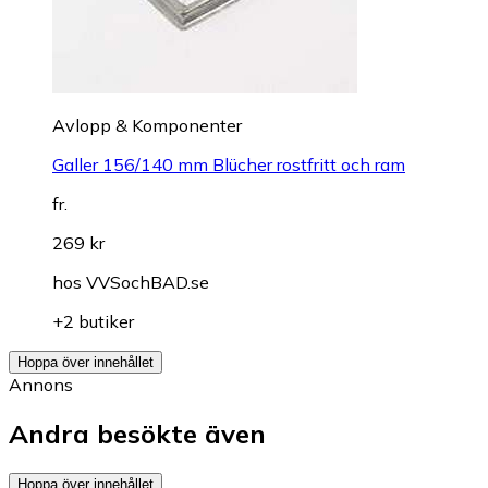
Avlopp & Komponenter
Galler 156/140 mm Blücher rostfritt och ram
fr.
269 kr
hos
VVSochBAD.se
+2 butiker
Hoppa över innehållet
Annons
Andra besökte även
Hoppa över innehållet