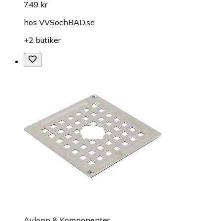
749 kr
hos
VVSochBAD.se
+2 butiker
Avlopp & Komponenter