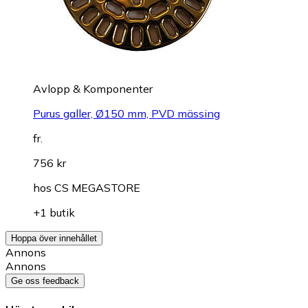
Avlopp & Komponenter
Purus galler, Ø150 mm, PVD mässing
fr.
756 kr
hos
CS MEGASTORE
+1 butik
Hoppa över innehållet
Annons
Annons
Ge oss feedback