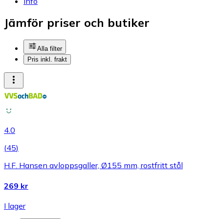
Info
Jämför priser och butiker
Alla filter
Pris inkl. frakt
4.0
(
45
)
H.F. Hansen avloppsgaller, Ø155 mm, rostfritt stål
269 kr
I lager