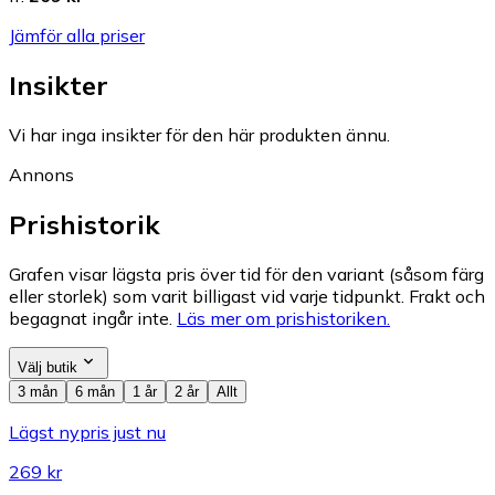
Jämför alla priser
Insikter
Vi har inga insikter för den här produkten ännu.
Annons
Prishistorik
Grafen visar lägsta pris över tid för den variant (såsom färg
eller storlek) som varit billigast vid varje tidpunkt. Frakt och
begagnat ingår inte.
Läs mer om prishistoriken.
Välj butik
3 mån
6 mån
1 år
2 år
Allt
Lägst nypris just nu
269 kr