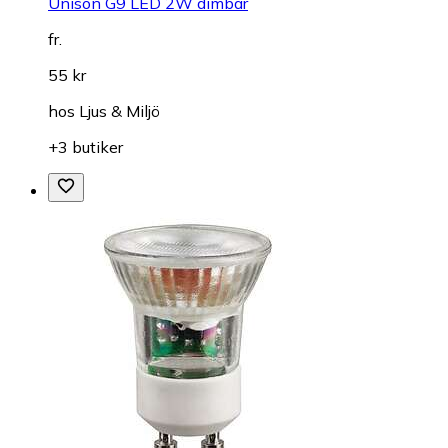
Unison G9 LED 2W dimbar
fr.
55 kr
hos
Ljus & Miljö
+3 butiker