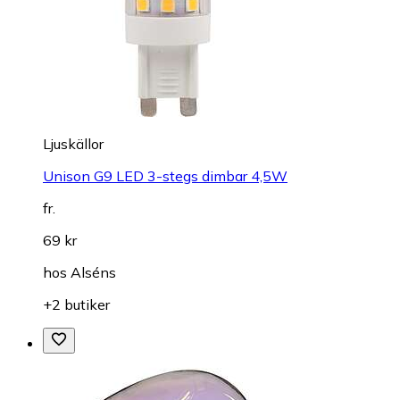
Ljuskällor
Unison G9 LED 3-stegs dimbar 4,5W
fr.
69 kr
hos
Alséns
+2 butiker