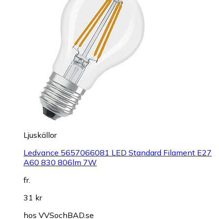
Ljuskällor
Ledvance 5657066081 LED Standard Filament E27
A60 830 806lm 7W
fr.
31 kr
hos
VVSochBAD.se