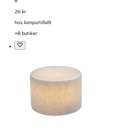
fr.
26 kr
hos
lamportillallt
+8 butiker