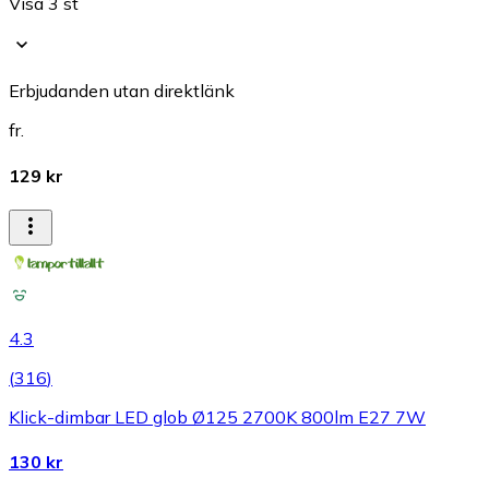
Visa 3 st
Erbjudanden utan direktlänk
fr.
129 kr
4.3
(
316
)
Klick-dimbar LED glob Ø125 2700K 800lm E27 7W
130 kr