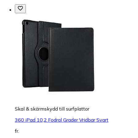
Skal & skärmskydd till surfplattor
360 iPad 10,2 Fodral Grader Vridbar Svart
fr.