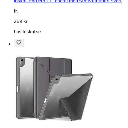
Inskal iPad Pro 11" Fodral med Stativfunktion Svart
fr.
269 kr
hos
Inskal.se