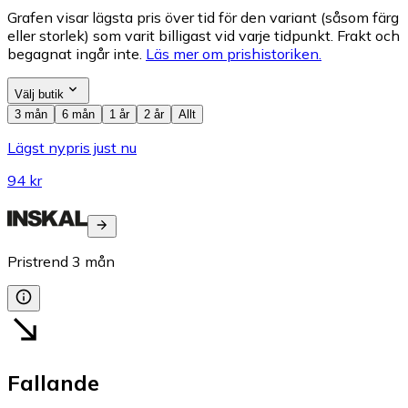
Grafen visar lägsta pris över tid för den variant (såsom färg
eller storlek) som varit billigast vid varje tidpunkt. Frakt och
begagnat ingår inte.
Läs mer om prishistoriken.
Välj butik
3 mån
6 mån
1 år
2 år
Allt
Lägst nypris just nu
94 kr
Pristrend
3
mån
Fallande