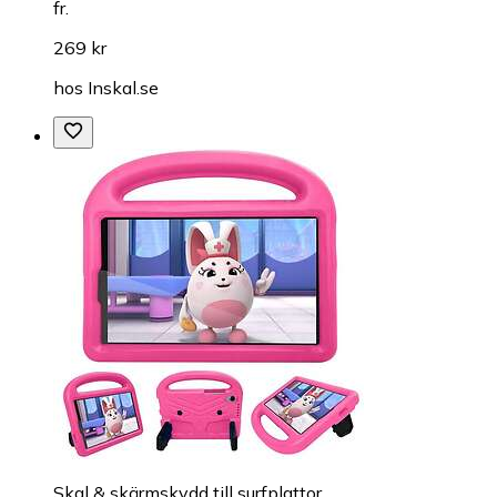
fr.
269 kr
hos
Inskal.se
Skal & skärmskydd till surfplattor