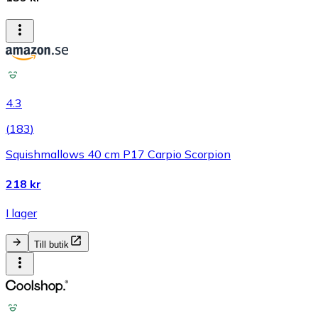
4.3
(
183
)
Squishmallows 40 cm P17 Carpio Scorpion
218 kr
I lager
Till butik