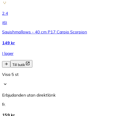
2.4
(
6
)
Squishmallows - 40 cm P17 Carpio Scorpion
149 kr
I lager
Till butik
Visa 5 st
Erbjudanden utan direktlänk
fr.
159 kr