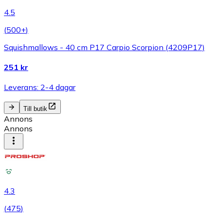
4.5
(
500+
)
Squishmallows - 40 cm P17 Carpio Scorpion (4209P17)
251 kr
Leverans: 2-4 dagar
Till butik
Annons
Annons
4.3
(
475
)