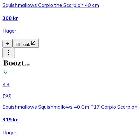
Squishmallows Carpio the Scorpion 40 cm
308 kr
I lager
Till butik
4.3
(
30
)
Squishmallows Squishmallows 40 Cm P17 Carpio Scorpion -
319 kr
I lager