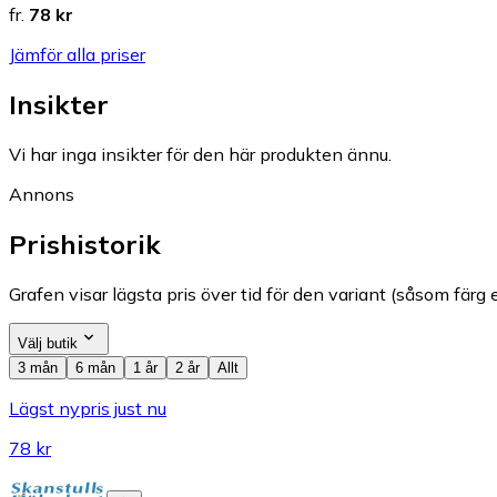
fr.
78 kr
Jämför alla priser
Insikter
Vi har inga insikter för den här produkten ännu.
Annons
Prishistorik
Grafen visar lägsta pris över tid för den variant (såsom färg e
Välj butik
3 mån
6 mån
1 år
2 år
Allt
Lägst nypris just nu
78 kr