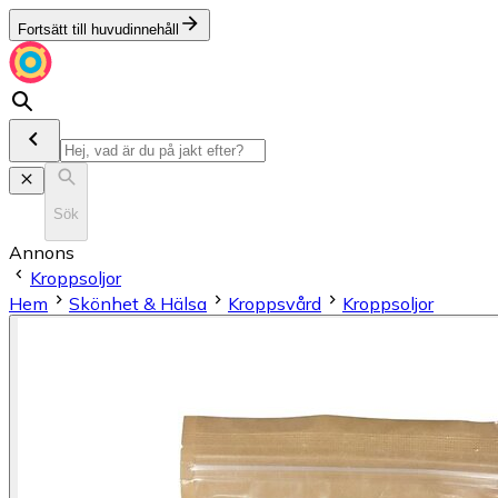
Fortsätt till huvudinnehåll
Sök
Annons
Kroppsoljor
Hem
Skönhet & Hälsa
Kroppsvård
Kroppsoljor