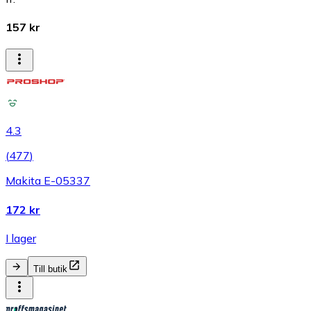
157 kr
4.3
(
477
)
Makita E-05337
172 kr
I lager
Till butik