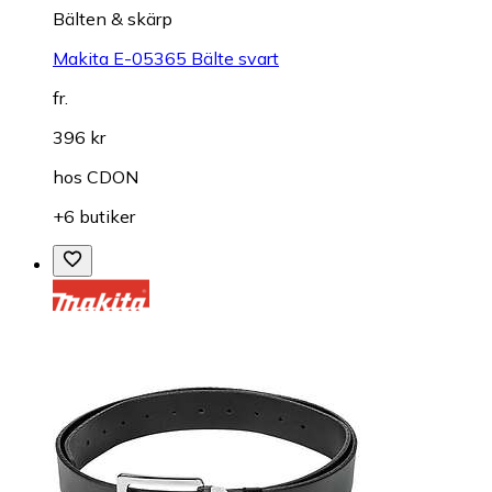
Bälten & skärp
Makita E-05365 Bälte svart
fr.
396 kr
hos
CDON
+6 butiker