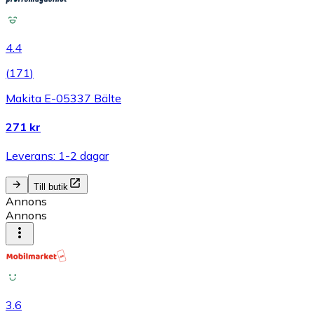
4.4
(
171
)
Makita E-05337 Bälte
271 kr
Leverans: 1-2 dagar
Till butik
Annons
Annons
3.6