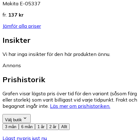
Makita E-05337
fr.
137 kr
Jämför alla priser
Insikter
Vi har inga insikter för den här produkten ännu.
Annons
Prishistorik
Grafen visar lägsta pris över tid för den variant (såsom färg
eller storlek) som varit billigast vid varje tidpunkt. Frakt och
begagnat ingår inte.
Läs mer om prishistoriken.
Välj butik
3 mån
6 mån
1 år
2 år
Allt
Lägst nypris just nu