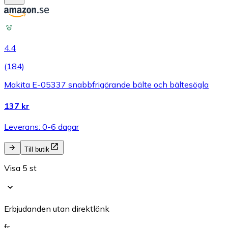
4.4
(
184
)
Makita E-05337 snabbfrigörande bälte och bältesögla
137 kr
Leverans: 0-6 dagar
Till butik
Visa 5 st
Erbjudanden utan direktlänk
fr.