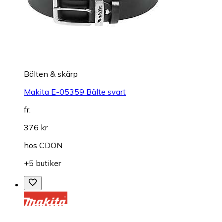
Bälten & skärp
Makita E-05359 Bälte svart
fr.
376 kr
hos
CDON
+5 butiker