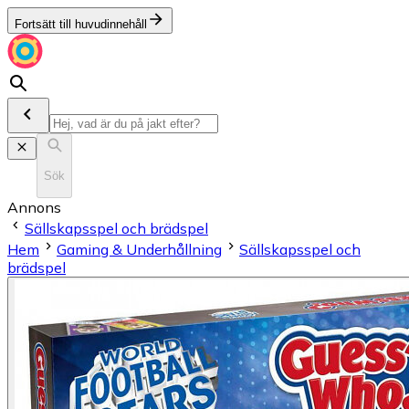
Fortsätt till huvudinnehåll
Sök
Annons
Sällskapsspel och brädspel
Hem
Gaming & Underhållning
Sällskapsspel och
brädspel