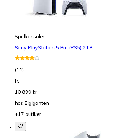
Spelkonsoler
Sony PlayStation 5 Pro (PS5) 2TB
(
11
)
fr.
10 890 kr
hos
Elgiganten
+17 butiker