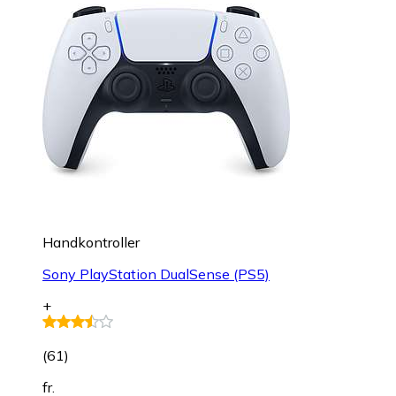
Handkontroller
Sony PlayStation DualSense (PS5)
+
(
61
)
fr.