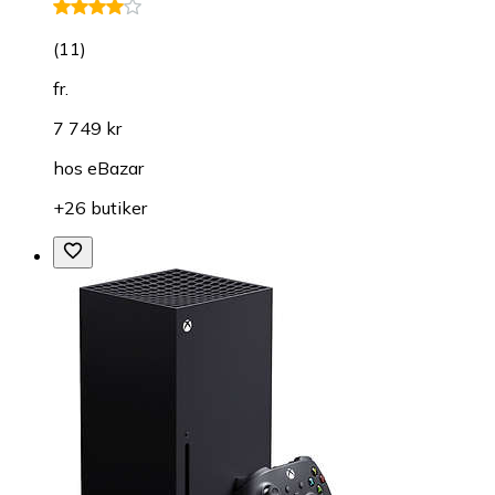
(
11
)
fr.
7 749 kr
hos
eBazar
+26 butiker