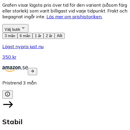
Grafen visar lägsta pris över tid för den variant (såsom färg
eller storlek) som varit billigast vid varje tidpunkt. Frakt och
begagnat ingår inte.
Läs mer om prishistoriken.
Välj butik
3 mån
6 mån
1 år
2 år
Allt
Lägst nypris just nu
350 kr
Pristrend
3
mån
Stabil