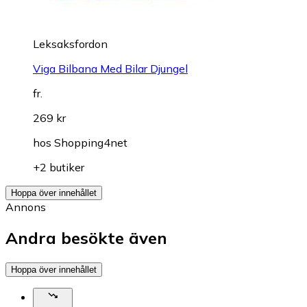
Leksaksfordon
Viga Bilbana Med Bilar Djungel
fr.
269 kr
hos
Shopping4net
+2 butiker
Hoppa över innehållet
Annons
Andra besökte även
Hoppa över innehållet