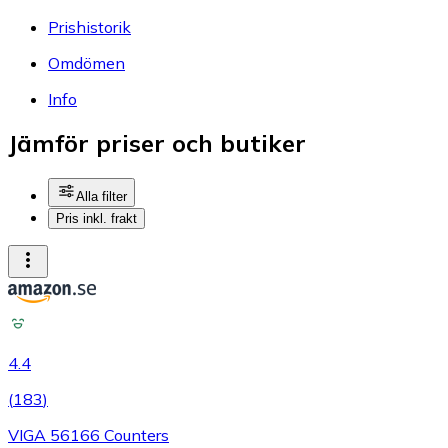
Prishistorik
Omdömen
Info
Jämför priser och butiker
Alla filter
Pris inkl. frakt
4.4
(
183
)
VIGA 56166 Counters