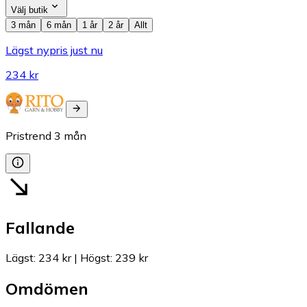
Välj butik
3 mån
6 mån
1 år
2 år
Allt
Lägst nypris just nu
234 kr
Pristrend
3
mån
Fallande
Lägst
:
234 kr
|
Högst
:
239 kr
Omdömen