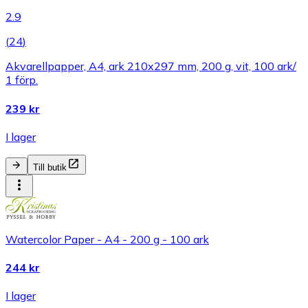
2.9
(
24
)
Akvarellpapper, A4, ark 210x297 mm, 200 g, vit, 100 ark/
1 förp.
239 kr
I lager
Till butik
Watercolor Paper - A4 - 200 g - 100 ark
244 kr
I lager