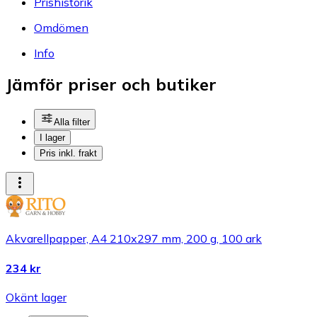
Prishistorik
Omdömen
Info
Jämför priser och butiker
Alla filter
I lager
Pris inkl. frakt
Akvarellpapper, A4 210x297 mm, 200 g, 100 ark
234 kr
Okänt lager