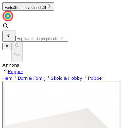
Fortsätt till huvudinnehåll
Sök
Annons
Papper
Hem
Barn & Familj
Skola & Hobby
Papper