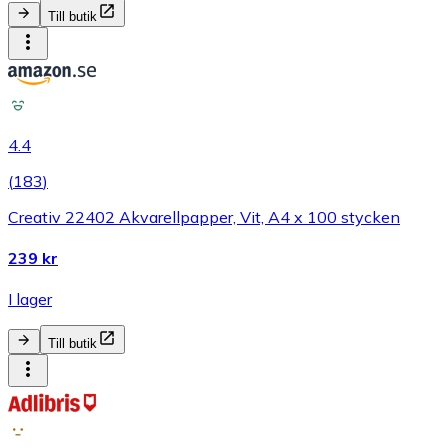
Till butik
4.4
(
183
)
Creativ 22402 Akvarellpapper, Vit, A4 x 100 stycken
239 kr
I lager
Till butik