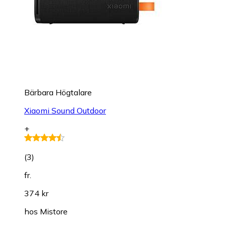
Bärbara Högtalare
Xiaomi Sound Outdoor
+
(
3
)
fr.
374 kr
hos
Mistore