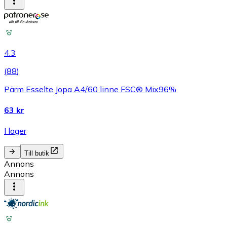
4.3
(
88
)
Pärm Esselte Jopa A4/60 linne FSC® Mix96%
63 kr
I lager
Till butik
Annons
Annons