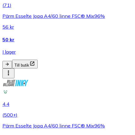
(
71
)
Pärm Esselte Jopa A4/60 linne FSC® Mix96%
56 kr
50 kr
I lager
Till butik
4.4
(
500+
)
Pärm Esselte Jopa A4/60 linne FSC® Mix96%