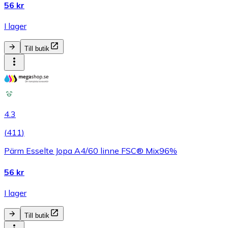
56 kr
I lager
Till butik
4.3
(
411
)
Pärm Esselte Jopa A4/60 linne FSC® Mix96%
56 kr
I lager
Till butik