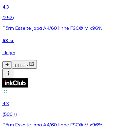
4.3
(
252
)
Pärm Esselte Jopa A4/60 linne FSC® Mix96%
63 kr
I lager
Till butik
4.3
(
500+
)
Pärm Esselte Jopa A4/60 linne FSC® Mix96%