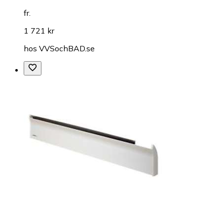
fr.
1 721 kr
hos
VVSochBAD.se